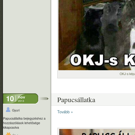
OKJ-s kép
10
nov
Papucsállatka
2013
Gyuri
Tovább »
Papucsállatka bejegyzéshez
a
hozzászólások lehetősége
kikapcsolva