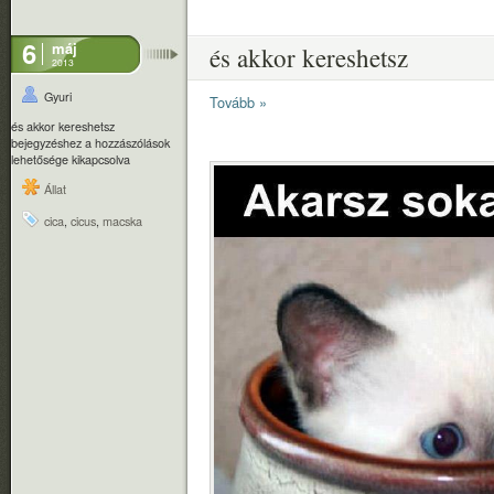
6
máj
és akkor kereshetsz
2013
Gyuri
Tovább »
és akkor kereshetsz
bejegyzéshez
a hozzászólások
lehetősége kikapcsolva
Állat
cica
,
cicus
,
macska