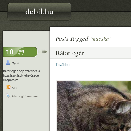
debil.hu
Posts Tagged
‘macska’
10
máj
Bátor egér
2014
Gyuri
Tovább »
Bátor egér bejegyzéshez
a
hozzászólások lehetősége
kikapcsolva
Állat
Állat
,
egér
,
macska