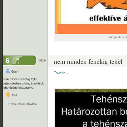
szimpatikus 
6
jún
nem minden fenékig tejfel
2013
Gyuri
Tovább »
nem minden fenékig tejfel
bejegyzéshez
a hozzászólások
lehetősége kikapcsolva
Állat
cica
,
cicus
,
macska