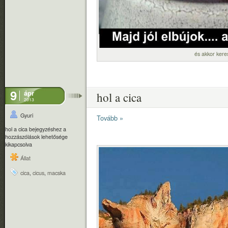
és akkor kere
9
ápr
hol a cica
2013
Gyuri
Tovább »
hol a cica bejegyzéshez
a
hozzászólások lehetősége
kikapcsolva
Állat
cica
,
cicus
,
macska