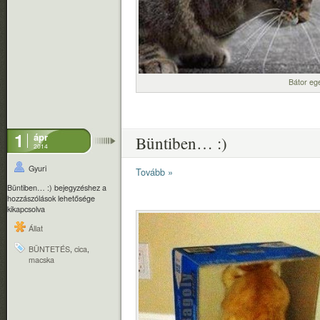
Bátor eg
1
ápr
Büntiben… :)
2014
Gyuri
Tovább »
Büntiben… :) bejegyzéshez
a
hozzászólások lehetősége
kikapcsolva
Állat
BÜNTETÉS
,
cica
,
macska