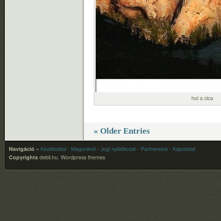
hol a cica
« Older Entries
Navigáció
»
Kezdõoldal
- Magunkról
- Jogi nyilatkozat
- Partnereink
- Kapcsolat
Copyrights
debil.hu.
Wordpress themes