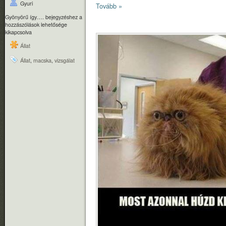
Gyuri
Tovább »
Gyönyörű így…. bejegyzéshez
a
hozzászólások lehetősége
kikapcsolva
Állat
Állat
,
macska
,
vizsgálat