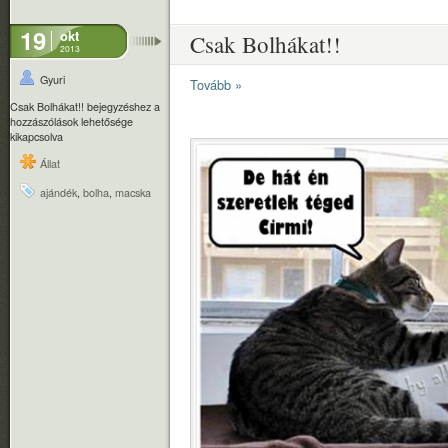
19
okt
Csak Bolhákat!!
2013
Gyuri
Tovább »
Csak Bolhákat!! bejegyzéshez
a
hozzászólások lehetősége
kikapcsolva
Állat
ajándék
,
bolha
,
macska