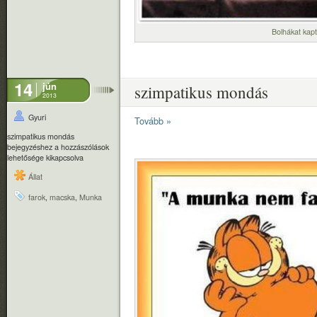
Bolhákat ka
14
jún
szimpatikus mondás
2013
Gyuri
Tovább »
szimpatikus mondás
bejegyzéshez
a hozzászólások
lehetősége kikapcsolva
Állat
farok
,
macska
,
Munka