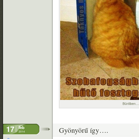
Büntiben
17
feb
Gyönyörű így….
2014