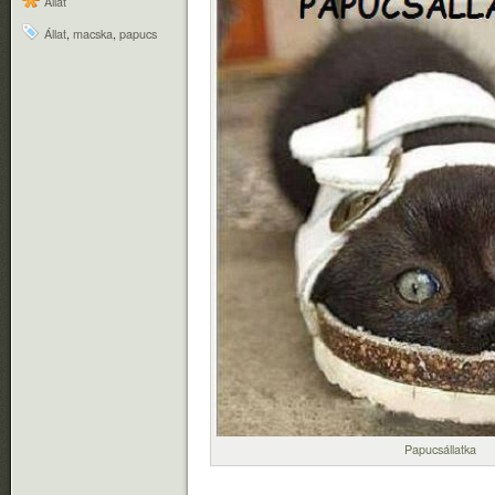
Állat
Állat
,
macska
,
papucs
Papucsállatka