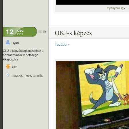
Gyönyörű így….
12
dec
OKJ-s képzés
2013
Gyuri
Tovább »
OKJ-s képzés bejegyzéshez
a
hozzászólások lehetősége
kikapcsolva
Állat
macska
,
mese
,
tanulás