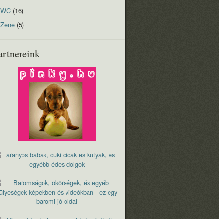
WC
(16)
Zene
(5)
artnereink