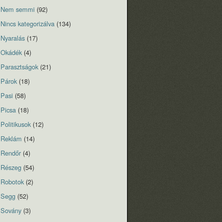
Nem semmi
(92)
Nincs kategorizálva
(134)
Nyaralás
(17)
Okádék
(4)
Parasztságok
(21)
Párok
(18)
Pasi
(58)
Picsa
(18)
Politikusok
(12)
Reklám
(14)
Rendőr
(4)
Részeg
(54)
Robotok
(2)
Segg
(52)
Sovány
(3)