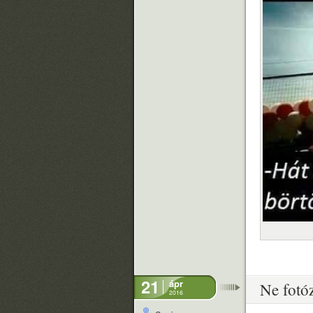
21
ápr
Ne fotóz
2016