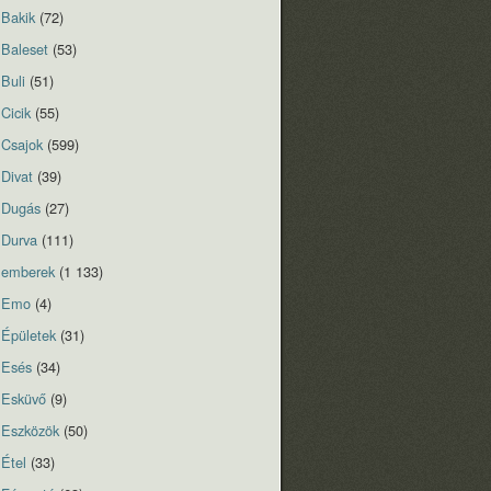
Bakik
(72)
Baleset
(53)
Buli
(51)
Cicik
(55)
Csajok
(599)
Divat
(39)
Dugás
(27)
Durva
(111)
emberek
(1 133)
Emo
(4)
Épületek
(31)
Esés
(34)
Esküvő
(9)
Eszközök
(50)
Étel
(33)