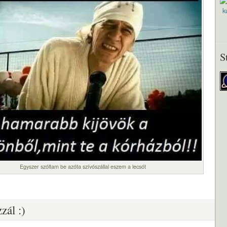
S
Egyszer szóltam be azóta szívószállal eszem a lecsót
zál :)