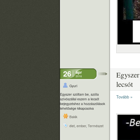
26
ápr
Egyszer 
2016
lecsót
Gyuri
Egyszer szóltam be, azóta
Tovább »
szívószállal eszem a lecsót
bejegyzéshez
a hozzászólások
lehetősége kikapcsolva
Bakik
élet
,
ember
,
Természet