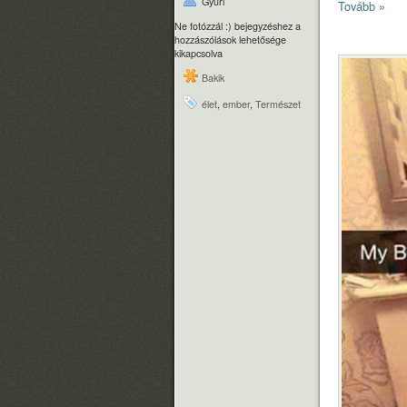
Gyuri
Tovább »
Ne fotózzál :) bejegyzéshez
a
hozzászólások lehetősége
kikapcsolva
Bakik
élet
,
ember
,
Természet