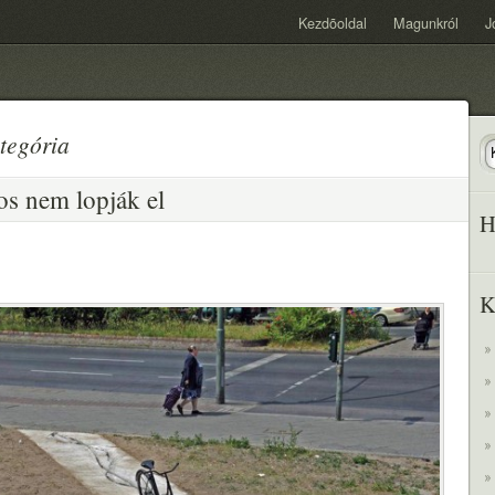
Kezdõoldal
Magunkról
J
tegória
os nem lopják el
H
K