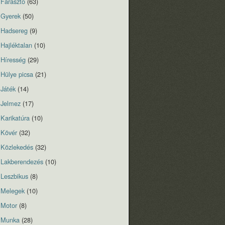
Fárasztó
(63)
Gyerek
(50)
Hadsereg
(9)
Hajléktalan
(10)
Híresség
(29)
Hülye picsa
(21)
Játék
(14)
Jelmez
(17)
Karikatúra
(10)
Kövér
(32)
Közlekedés
(32)
Lakberendezés
(10)
Leszbikus
(8)
Melegek
(10)
Motor
(8)
Munka
(28)