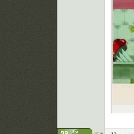
28
ápr