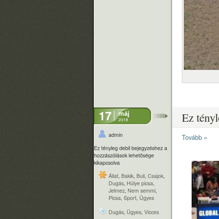
17
máj
Ez tényl
2018
admin
Tovább »
Ez tényleg debil bejegyzéshez
a
hozzászólások lehetősége
kikapcsolva
Állat
,
Bakik
,
Buli
,
Csajok
,
Dugás
,
Hülye picsa
,
Jelmez
,
Nem semmi
,
Picsa
,
Sport
,
Ügyes
Dugás
,
Ügyes
,
Vicces