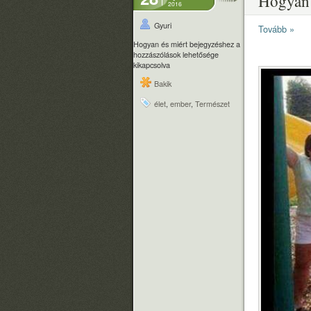
Hogyan 
2016
Gyuri
Tovább »
Hogyan és miért bejegyzéshez
a
hozzászólások lehetősége
kikapcsolva
Bakik
élet
,
ember
,
Természet