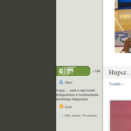
6
aug
Hupsz….
2016
Gyuri
Tovább »
Hupsz…. ezek a régi mesék
bejegyzéshez
a hozzászólások
lehetősége kikapcsolva
Bakik
élet
,
ember
,
Természet