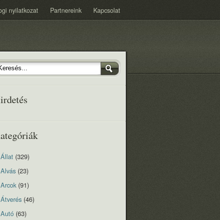
ogi nyilatkozat
Partnereink
Kapcsolat
irdetés
ategóriák
Állat
(329)
Alvás
(23)
Arcok
(91)
Átverés
(46)
Autó
(63)