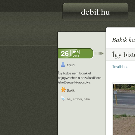
debil.hu
Bakik ka
26
máj
Így bizt
2018
Gyuri
Tovább »
Így biztos nem lopják el
bejegyzéshez
a hozzászólások
lehetősége kikapcsolva
Bakik
baj
,
ember
,
hiba