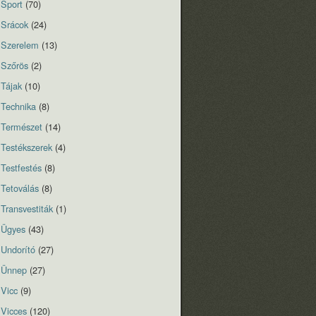
Sport
(70)
Srácok
(24)
Szerelem
(13)
Szőrös
(2)
Tájak
(10)
Technika
(8)
Természet
(14)
Testékszerek
(4)
Testfestés
(8)
Tetoválás
(8)
Transvestiták
(1)
Ügyes
(43)
Undorító
(27)
Ünnep
(27)
Vicc
(9)
Vicces
(120)