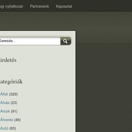
ogi nyilatkozat
Partnereink
Kapcsolat
irdetés
ategóriák
Állat
(329)
Alvás
(23)
Arcok
(91)
Átverés
(46)
Autó
(63)