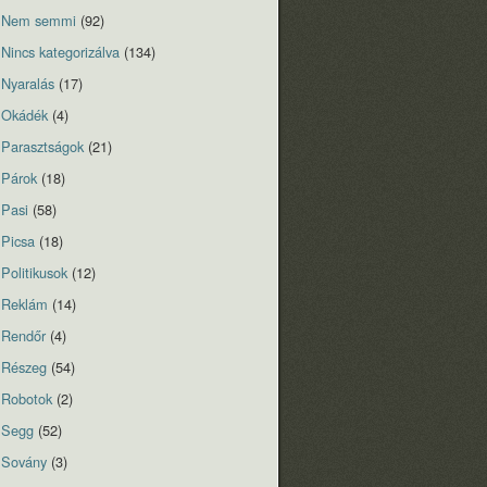
Nem semmi
(92)
Nincs kategorizálva
(134)
Nyaralás
(17)
Okádék
(4)
Parasztságok
(21)
Párok
(18)
Pasi
(58)
Picsa
(18)
Politikusok
(12)
Reklám
(14)
Rendőr
(4)
Részeg
(54)
Robotok
(2)
Segg
(52)
Sovány
(3)