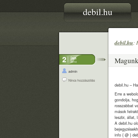
debil.hu
debil.hu
: 
2
jan
Magunk
2010
admin
Nincs hozzászólás
debil.hu – Ha
Erre a webold
gondolja, ho
rosszabbat v
mások felrakt
leszbi, állat,
A debil.hu ol
bejegyzésekh
info { @ } de