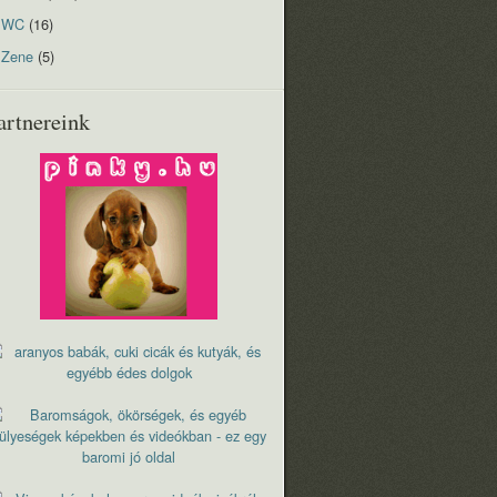
WC
(16)
Zene
(5)
artnereink