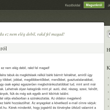
Kezdõoldal
Magunkról
J
Ha ez nem elég debil, rakd fel magad!
ról
H
K
 ez nem elég debil, rakd fel magad!
alra tabuk és megkötések nélkül bárki bármit felrakhat, amiről úgy
gy többet, jobbat, megdöbbentőbbet, menőbbet, gusztustalanabbat,
agy csak egész egyszerűen megbotránkoztatóbbat tud, mint amit már
ak. Lehetnek olyan kategórák mint pl: autó, étel, részeg, szexi, felnőtt,
 lányok, fiúk és még sok egyéb amit kibírtok találni.
dal célja elsősorban a szórakoztatás. Az oldalon megjelenő
ez bárki hozzászólhat. Az anyagokat a következő e-mail címre várjuk:
bil.hu. Kérek mindenkit, hogy jogsértő és törvénybe ütköző valamint a