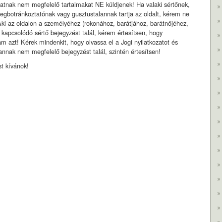
zatnak nem megfelelő tartalmakat NE küldjenek! Ha valaki sértőnek,
megbotránkoztatónak vagy gusztustalannak tartja az oldalt, kérem ne
ki az oldalon a személyéhez (rokonához, barátjához, barátnőjéhez,
kapcsolódó sértő bejegyzést talál, kérem értesítsen, hogy
am azt! Kérek mindenkit, hogy olvassa el a Jogi nyilatkozatot és
nnak nem megfelelő bejegyzést talál, szintén értesítsen!
t kívánok!