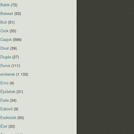
Bakik
(72)
Baleset
(53)
Buli
(51)
Cicik
(55)
Csajok
(599)
Divat
(39)
Dugás
(27)
Durva
(111)
emberek
(1 133)
Emo
(4)
Épületek
(31)
Esés
(34)
Esküvő
(9)
Eszközök
(50)
Étel
(33)