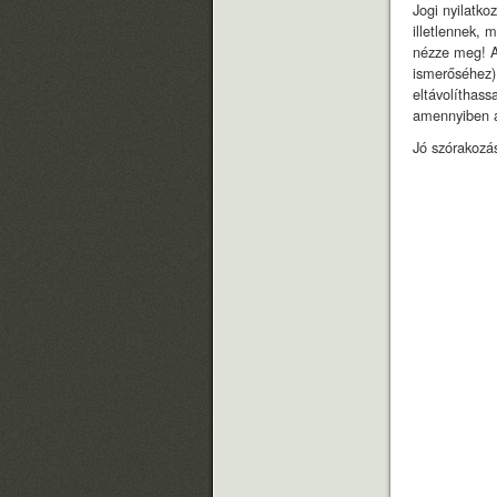
Jogi nyilatko
illetlennek, 
nézze meg! A
ismerőséhez) 
eltávolíthass
amennyiben a
Jó szórakozás