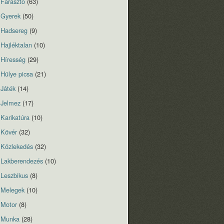
Fárasztó
(63)
Gyerek
(50)
Hadsereg
(9)
Hajléktalan
(10)
Híresség
(29)
Hülye picsa
(21)
Játék
(14)
Jelmez
(17)
Karikatúra
(10)
Kövér
(32)
Közlekedés
(32)
Lakberendezés
(10)
Leszbikus
(8)
Melegek
(10)
Motor
(8)
Munka
(28)