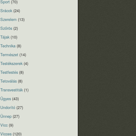
Sport
(70)
Srácok
(24)
Szerelem
(13)
Szőrös
(2)
Tájak
(10)
Technika
(8)
Természet
(14)
Testékszerek
(4)
Testfestés
(8)
Tetoválás
(8)
Transvestiták
(1)
Ügyes
(43)
Undorító
(27)
Ünnep
(27)
Vicc
(9)
Vicces
(120)