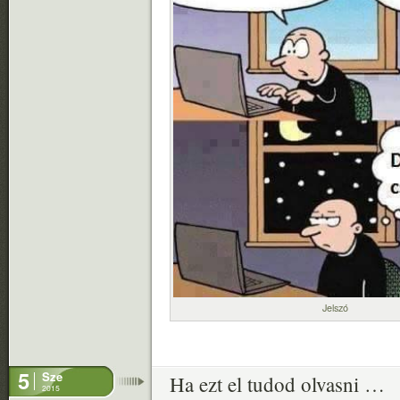
Jelszó
5
Sze
Ha ezt el tudod olvasni …
2015