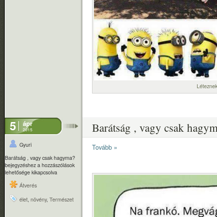
Léteznek
5
ápr
Barátság , vagy csak hagy
2015
Gyuri
Tovább »
Barátság , vagy csak hagyma?
bejegyzéshez
a hozzászólások
lehetősége kikapcsolva
Átverés
élet
,
növény
,
Természet