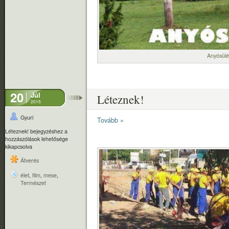
Anyósülé
20
Júl
Léteznek!
2015
Gyuri
Tovább »
Léteznek! bejegyzéshez
a
hozzászólások lehetősége
kikapcsolva
Átverés
élet
,
film
,
mese
,
Természet