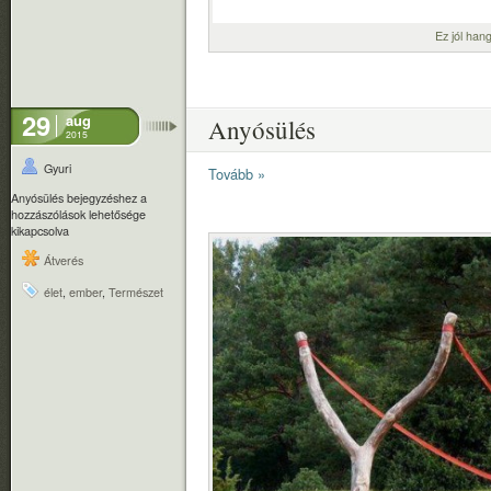
Ez jól hang
29
aug
Anyósülés
2015
Gyuri
Tovább »
Anyósülés bejegyzéshez
a
hozzászólások lehetősége
kikapcsolva
Átverés
élet
,
ember
,
Természet