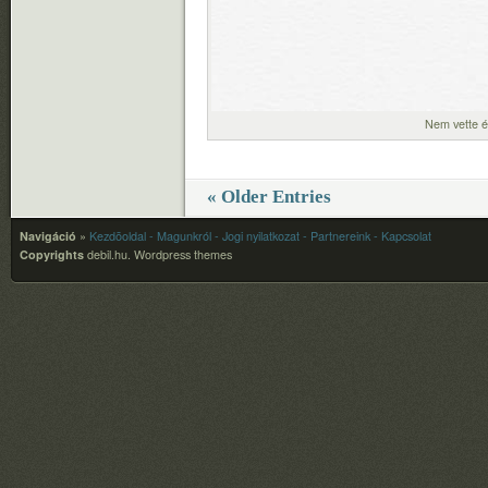
Nem vette é
« Older Entries
Navigáció
»
Kezdõoldal
- Magunkról
- Jogi nyilatkozat
- Partnereink
- Kapcsolat
Copyrights
debil.hu.
Wordpress themes