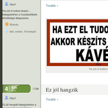
Gyuri
Tovább »
Ha ezt el tudod olvasni …
bejegyzéshez
a hozzászólások
lehetősége kikapcsolva
Átverés
élet
,
ember
,
Természet
Ha ezt el tudod 
4
Sze
Ez jól hangzik
2015
Gyuri
Tovább »
Ez jól hangzik bejegyzéshez
a