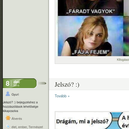
Kifogáso
8
dec
Jelszó? :)
2015
Gyuri
Tovább »
Jelszó? :) bejegyzéshez
a
hozzászólások lehetősége
kikapcsolva
Átverés
élet
,
ember
,
Természet