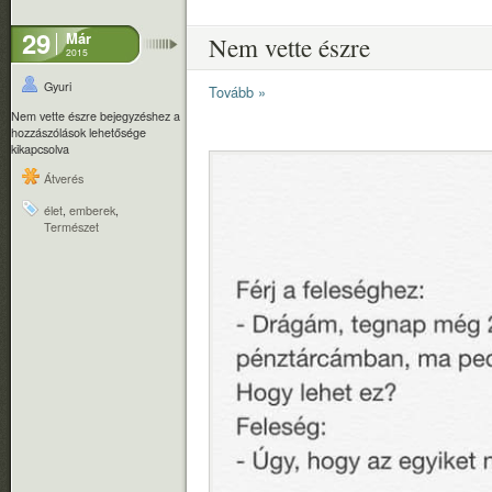
29
Már
Nem vette észre
2015
Gyuri
Tovább »
Nem vette észre bejegyzéshez
a
hozzászólások lehetősége
kikapcsolva
Átverés
élet
,
emberek
,
Természet