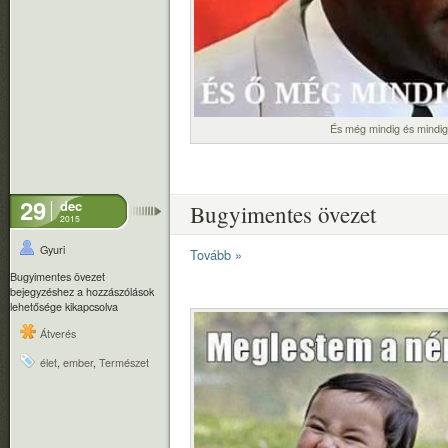
És még mindig és mindi
29
dec
Bugyimentes övezet
2015
Gyuri
Tovább »
Bugyimentes övezet
bejegyzéshez
a hozzászólások
lehetősége kikapcsolva
Átverés
élet
,
ember
,
Természet