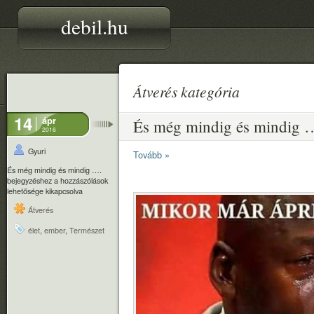
debil.hu
Átverés kategória
14
ápr
És még mindig és mindig 
2016
Gyuri
Tovább »
És még mindig és mindig ….
bejegyzéshez
a hozzászólások
lehetősége kikapcsolva
Átverés
élet
,
ember
,
Természet