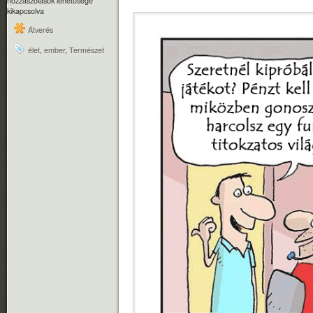
hozzászólások lehetősége
kikapcsolva
Átverés
élet
,
ember
,
Természet