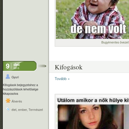
Bugyimentes övezet
9
dec
Kifogások
2015
Gyuri
Tovább »
Kifogások bejegyzéshez
a
hozzászólások lehetősége
kikapcsolva
Átverés
élet
,
ember
,
Természet