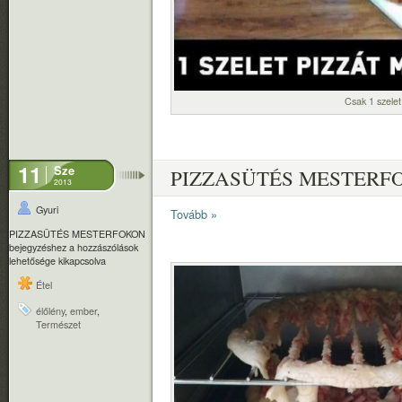
Csak 1 szelet
11
Sze
PIZZASÜTÉS MESTERF
2013
Gyuri
Tovább »
PIZZASÜTÉS MESTERFOKON
bejegyzéshez
a hozzászólások
lehetősége kikapcsolva
Étel
élőlény
,
ember
,
Természet