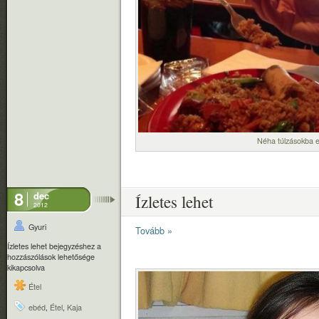
Néha túlzásokba 
8
dec
Ízletes lehet
2012
Gyuri
Tovább »
Ízletes lehet bejegyzéshez
a
hozzászólások lehetősége
kikapcsolva
Étel
ebéd
,
Étel
,
Kaja