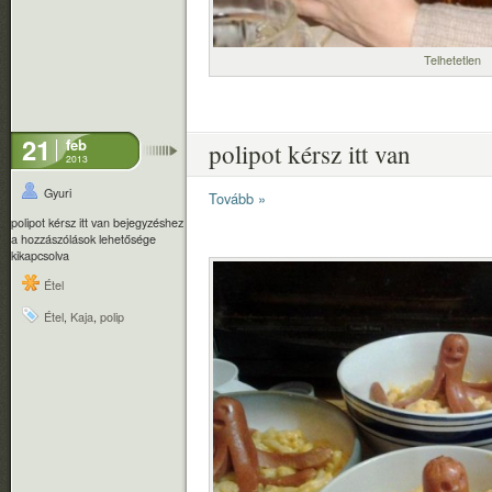
Telhetetlen
21
feb
polipot kérsz itt van
2013
Gyuri
Tovább »
polipot kérsz itt van bejegyzéshez
a hozzászólások lehetősége
kikapcsolva
Étel
Étel
,
Kaja
,
polip