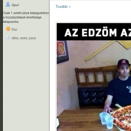
Gyuri
Tovább »
Csak 1 szelet pizza bejegyzéshez
a hozzászólások lehetősége
kikapcsolva
Étel
diéta
,
ebéd
,
pizza