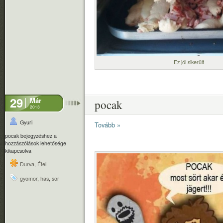
Ez jól sikerült
29
Már
pocak
2013
Gyuri
Tovább »
pocak bejegyzéshez
a
hozzászólások lehetősége
kikapcsolva
Durva
,
Étel
gyomor
,
has
,
sor