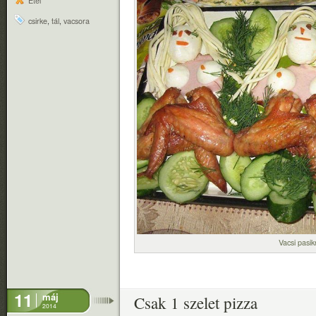
Étel
csirke
,
tál
,
vacsora
Vacsi pasi
11
máj
Csak 1 szelet pizza
2014