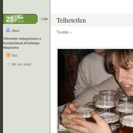
25
feb
Telhetetlen
2013
Gyuri
Tovább »
Telhetetlen bejegyzéshez
a
hozzászólások lehetősége
kikapcsolva
Étel
ital
,
sor
,
szesz