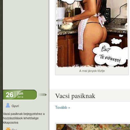
A mai jányok főztje
26
jún
Vacsi pasiknak
2014
Gyuri
Tovább »
Vacsi pasiknak bejegyzéshez
a
hozzászólások lehetősége
kikapcsolva