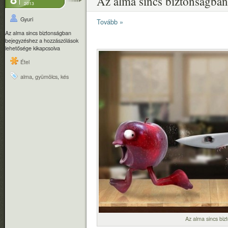
Az alma sincs biztonságban
2013
Gyuri
Tovább »
Az alma sincs biztonságban
bejegyzéshez
a hozzászólások
lehetősége kikapcsolva
Étel
alma
,
gyümölcs
,
kés
Az alma sincs bi