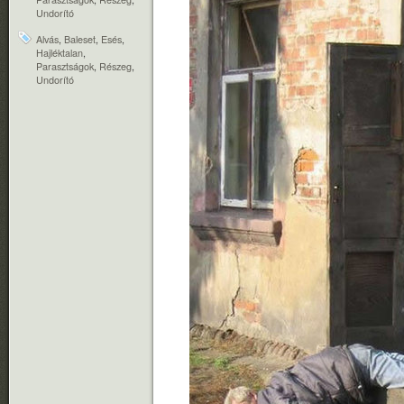
Undorító
Alvás
,
Baleset
,
Esés
,
Hajléktalan
,
Parasztságok
,
Részeg
,
Undorító