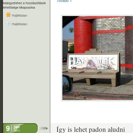
Tovább »
bejegyzéshez
a hozzászólások
lehetősége kikapcsolva
Hajléktalan
Hajléktalan
9
jan
Így is lehet padon aludni
2010