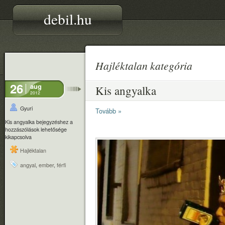
debil.hu
Hajléktalan kategória
26
aug
Kis angyalka
2012
Gyuri
Tovább »
Kis angyalka bejegyzéshez
a
hozzászólások lehetősége
kikapcsolva
Hajléktalan
angyal
,
ember
,
férfi