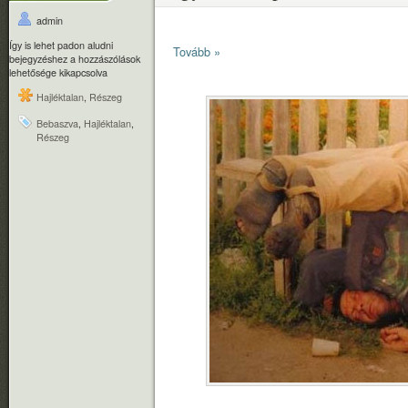
admin
Így is lehet padon aludni
Tovább »
bejegyzéshez
a hozzászólások
lehetősége kikapcsolva
Hajléktalan
,
Részeg
Bebaszva
,
Hajléktalan
,
Részeg