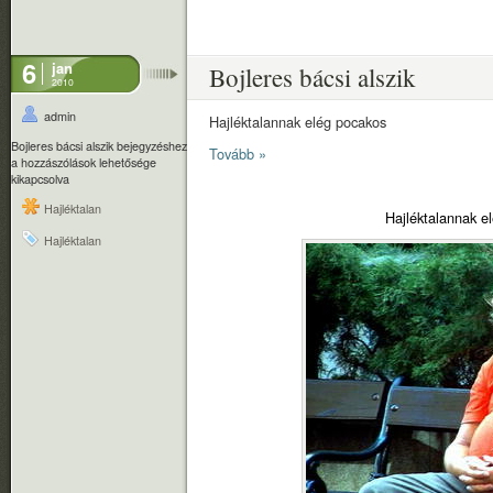
6
jan
Bojleres bácsi alszik
2010
admin
Hajléktalannak elég pocakos
Bojleres bácsi alszik bejegyzéshez
Tovább »
a hozzászólások lehetősége
kikapcsolva
Hajléktalan
Hajléktalannak e
Hajléktalan