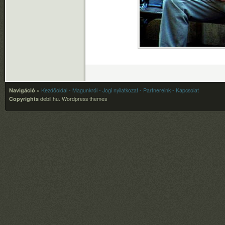
Navigáció
»
Kezdõoldal
- Magunkról
- Jogi nyilatkozat
- Partnereink
- Kapcsolat
Copyrights
debil.hu.
Wordpress themes