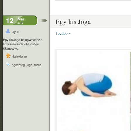
12
Már
Egy kis Jóga
2012
Gyuri
Tovább »
Egy kis Jóga bejegyzéshez
a
hozzászólások lehetősége
kikapcsolva
Hajléktalan
egészség
,
jóga
,
torna