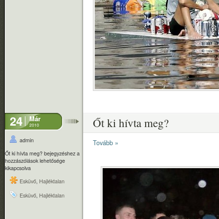
24
Már
Őt ki hívta meg?
2010
admin
Tovább »
Őt ki hívta meg? bejegyzéshez
a
hozzászólások lehetősége
kikapcsolva
Esküvő
,
Hajléktalan
Esküvő
,
Hajléktalan