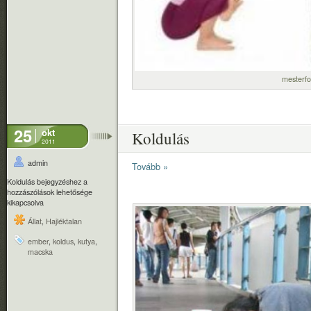
mesterfo
25
okt
Koldulás
2011
admin
Tovább »
Koldulás bejegyzéshez
a
hozzászólások lehetősége
kikapcsolva
Állat
,
Hajléktalan
ember
,
koldus
,
kutya
,
macska