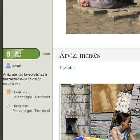
6
jún
Árvízi mentés
2010
admin
Tovább »
Árvízi mentés bejegyzéshez
a
hozzászólások lehetősége
kikapcsolva
Hajléktalan
,
Parasztságok
,
Természet
Hajléktalan
,
Parasztságok
,
Természet