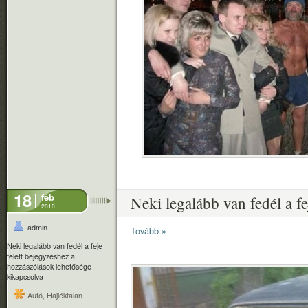
18
feb
Neki legalább van fedél a fej
2010
admin
Tovább »
Neki legalább van fedél a feje
felett bejegyzéshez
a
hozzászólások lehetősége
kikapcsolva
Autó
,
Hajléktalan