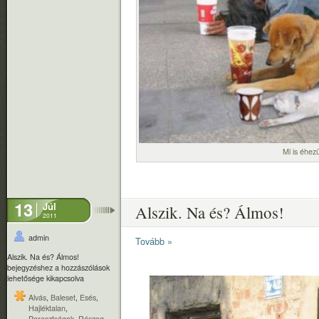
Mi is éhez
13
Júl
Alszik. Na és? Álmos!
2011
admin
Tovább »
Alszik. Na és? Álmos!
bejegyzéshez
a hozzászólások
lehetősége kikapcsolva
Alvás
,
Baleset
,
Esés
,
Hajléktalan
,
Parasztságok
,
Részeg
,