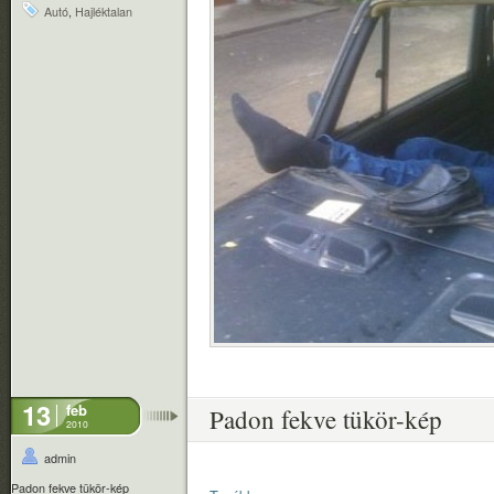
Autó
,
Hajléktalan
13
feb
Padon fekve tükör-kép
2010
admin
Padon fekve tükör-kép