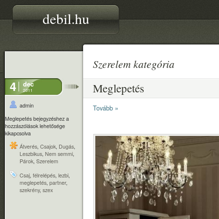
debil.hu
Szerelem kategória
4
dec
Meglepetés
2011
admin
Tovább »
Meglepetés bejegyzéshez
a
hozzászólások lehetősége
kikapcsolva
Átverés
,
Csajok
,
Dugás
,
Leszbikus
,
Nem semmi
,
Párok
,
Szerelem
Csaj
,
félrelépés
,
lezbi
,
meglepetés
,
partner
,
szekrény
,
szex