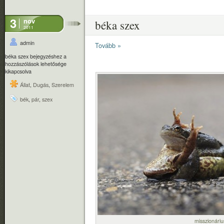
3
nov
béka szex
2011
admin
Tovább »
béka szex bejegyzéshez
a
hozzászólások lehetősége
kikapcsolva
Állat
,
Dugás
,
Szerelem
bék
,
pár
,
szex
misszionáriu