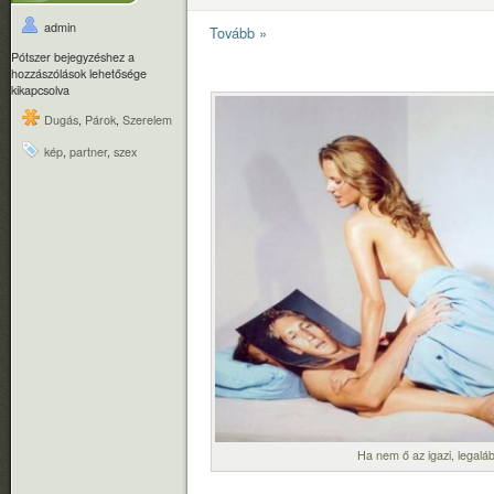
admin
Tovább »
Pótszer bejegyzéshez
a
hozzászólások lehetősége
kikapcsolva
Dugás
,
Párok
,
Szerelem
kép
,
partner
,
szex
Ha nem ő az igazi, legalá