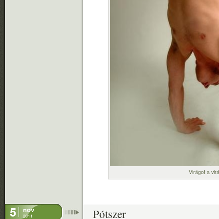
Virágot a vir
5
nov
Pótszer
2011