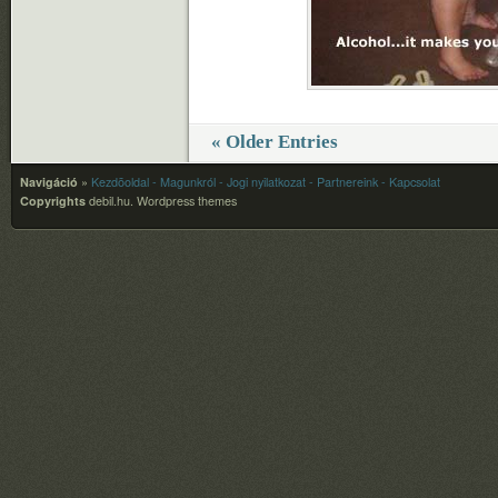
« Older Entries
Navigáció
»
Kezdõoldal
- Magunkról
- Jogi nyilatkozat
- Partnereink
- Kapcsolat
Copyrights
debil.hu.
Wordpress themes