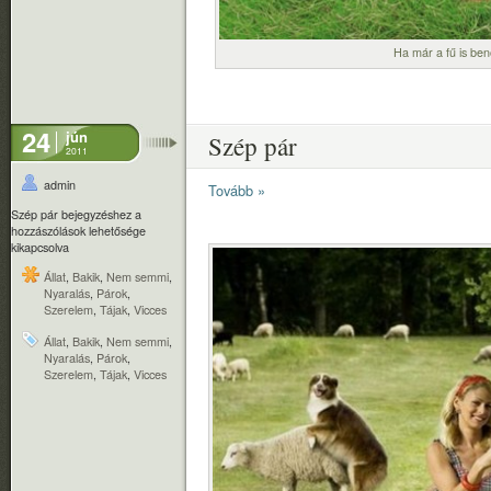
Ha már a fű is benő
24
jún
Szép pár
2011
admin
Tovább »
Szép pár bejegyzéshez
a
hozzászólások lehetősége
kikapcsolva
Állat
,
Bakik
,
Nem semmi
,
Nyaralás
,
Párok
,
Szerelem
,
Tájak
,
Vicces
Állat
,
Bakik
,
Nem semmi
,
Nyaralás
,
Párok
,
Szerelem
,
Tájak
,
Vicces