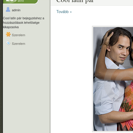
2010
admin
Tovább »
Cool latin pár bejegyzéshez
a
hozzászólások lehetősége
kikapcsolva
Szerelem
Szerelem