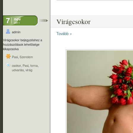
7
nov
Virágcsokor
2011
admin
Tovább »
Virágcsokor bejegyzéshez
a
hozzászólások lehetősége
kikapcsolva
Pasi
,
Szerelem
csokor
,
Pasi
,
torna
,
udvarlás
,
virág