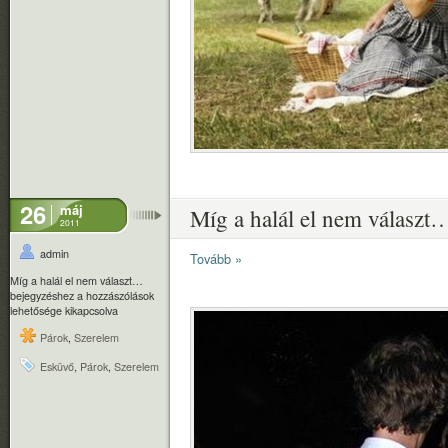
26
máj
Míg a halál el nem választ
2011
admin
Tovább »
Míg a halál el nem választ…
bejegyzéshez
a hozzászólások
lehetősége kikapcsolva
Párok
,
Szerelem
Esküvő
,
Párok
,
Szerelem