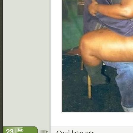
23
feb
Cool latin pár