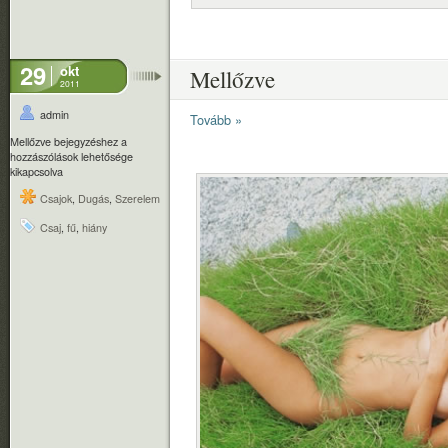
29
okt
Mellőzve
2011
admin
Tovább »
Mellőzve bejegyzéshez
a
hozzászólások lehetősége
kikapcsolva
Csajok
,
Dugás
,
Szerelem
Csaj
,
fű
,
hiány