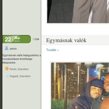
22
Már
Egymásnak valók
2010
admin
Tovább »
Egymásnak valók bejegyzéshez
a
hozzászólások lehetősége
kikapcsolva
Kövér
,
Szerelem
Dagadt
,
Szerelem