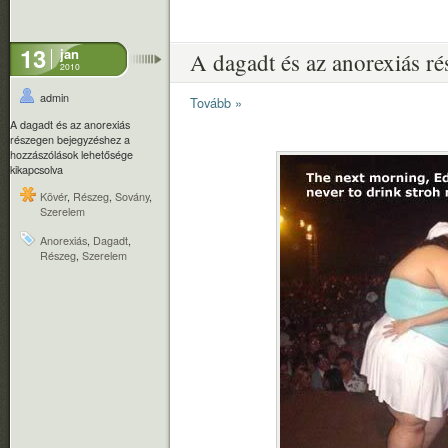
13
jan
A dagadt és az anorexiás r
2010
admin
Tovább »
A dagadt és az anorexiás
részegen bejegyzéshez
a
hozzászólások lehetősége
kikapcsolva
Kövér
,
Részeg
,
Sovány
,
Szerelem
Anorexiás
,
Dagadt
,
Részeg
,
Szerelem