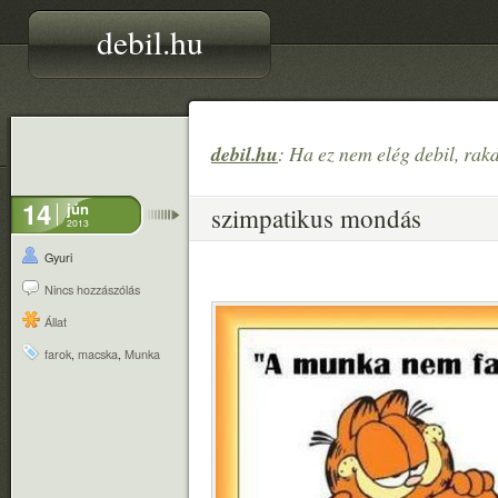
debil.hu
debil.hu
: Ha ez nem elég debil, rak
14
jún
szimpatikus mondás
2013
Gyuri
Nincs hozzászólás
Állat
farok
,
macska
,
Munka