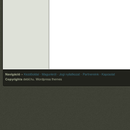
Navigáció
»
Kezdõoldal
- Magunkról
- Jogi nyilatkozat
- Partnereink
- Kapcsolat
Copyrights
debil.hu.
Wordpress themes