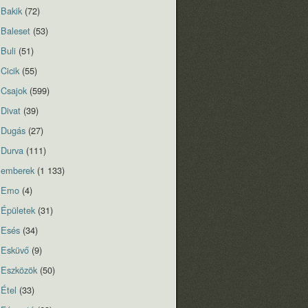
Bakik
(72)
Baleset
(53)
Buli
(51)
Cicik
(55)
Csajok
(599)
Divat
(39)
Dugás
(27)
Durva
(111)
emberek
(1 133)
Emo
(4)
Épületek
(31)
Esés
(34)
Esküvő
(9)
Eszközök
(50)
Étel
(33)