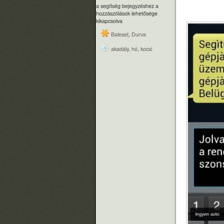
a segítség bejegyzéshez
a
hozzászólások lehetősége
kikapcsolva
Baleset
,
Durva
akadály
,
hó
,
kocsi