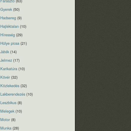
Fárasztó
(63)
Gyerek
(50)
Hadsereg
(9)
Hajléktalan
(10)
Híresség
(29)
Hülye picsa
(21)
Játék
(14)
Jelmez
(17)
Karikatúra
(10)
Kövér
(32)
Közlekedés
(32)
Lakberendezés
(10)
Leszbikus
(8)
Melegek
(10)
Motor
(8)
Munka
(28)