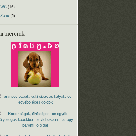
WC
(16)
Zene
(5)
artnereink