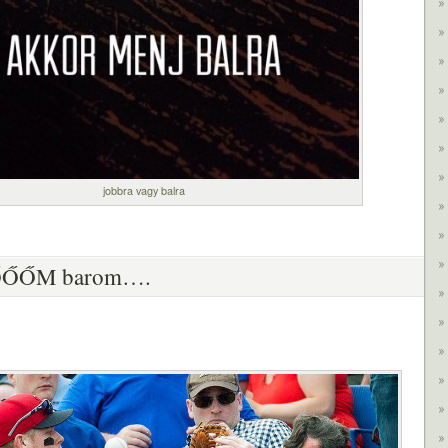
jobbra vagy balra
ŐŐM barom….