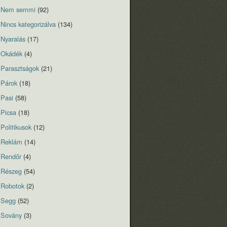
Nem semmi
(92)
Nincs kategorizálva
(134)
Nyaralás
(17)
Okádék
(4)
Parasztságok
(21)
Párok
(18)
Pasi
(58)
Picsa
(18)
Politikusok
(12)
Reklám
(14)
Rendőr
(4)
Részeg
(54)
Robotok
(2)
Segg
(52)
Sovány
(3)