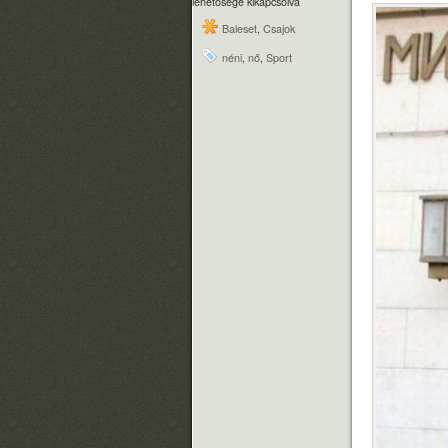
lehetősége kikapcsolva
Baleset
,
Csajok
néni
,
nő
,
Sport