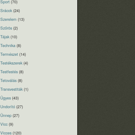
Sport
(70)
Srácok
(24)
Szerelem
(13)
Szőrös
(2)
Tájak
(10)
Technika
(8)
Természet
(14)
Testékszerek
(4)
Testfestés
(8)
Tetoválás
(8)
Transvestiták
(1)
Ügyes
(43)
Undorító
(27)
Ünnep
(27)
Vicc
(9)
Vicces
(120)