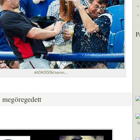
P
ASÖRŐŐŐM barom....
 megöregedett