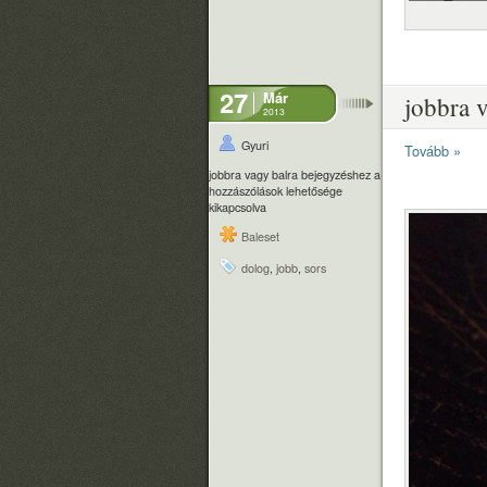
27
Már
jobbra 
2013
Gyuri
Tovább »
jobbra vagy balra bejegyzéshez
a
hozzászólások lehetősége
kikapcsolva
Baleset
dolog
,
jobb
,
sors