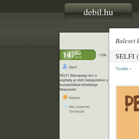
debil.hu
Baleset 
14
Júl
SELFI (
2015
Gyuri
Tovább »
SELFI (Manapság nem a
segítség az első) bejegyzéshez
a
hozzászólások lehetősége
kikapcsolva
Baleset
élet
,
emberek
,
Természet