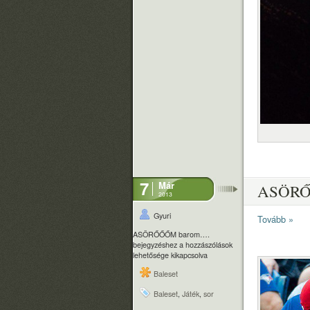
7
Már
ASÖRŐ
2013
Gyuri
Tovább »
ASÖRŐŐŐM barom….
bejegyzéshez
a hozzászólások
lehetősége kikapcsolva
Baleset
Baleset
,
Játék
,
sor