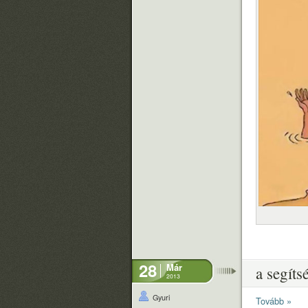
28
Már
a segíts
2013
Gyuri
Tovább »