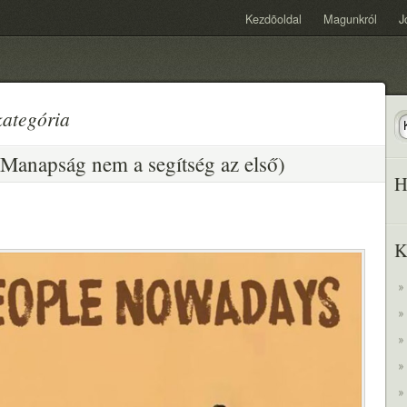
Kezdõoldal
Magunkról
J
kategória
Manapság nem a segítség az első)
H
K