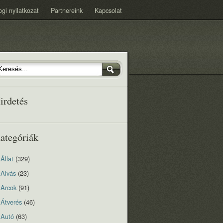
ogi nyilatkozat
Partnereink
Kapcsolat
irdetés
ategóriák
Állat
(329)
Alvás
(23)
Arcok
(91)
Átverés
(46)
Autó
(63)