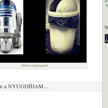
S
R2D2 is megöregedett
an a NYUGDÍÍJAM…