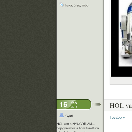
kuka
,
öreg
,
robot
16
feb
HOL v
2013
Gyuri
Tovább »
HOL van a NYUGDÍÍJAM…
bejegyzéshez
a hozzászólások