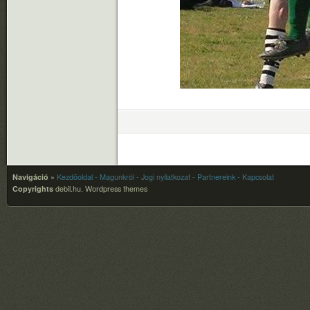
Navigáció
»
Kezdõoldal
- Magunkról
- Jogi nyilatkozat
- Partnereink
- Kapcsolat
Copyrights
debil.hu.
Wordpress themes