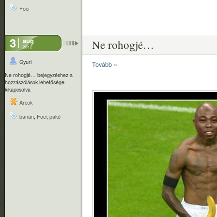
Foci
3
aug
Ne rohogjé…
2012
Gyuri
Tovább »
Ne rohogjé… bejegyzéshez
a
hozzászólások lehetősége
kikapcsolva
Arcok
banán
,
Foci
,
pákó