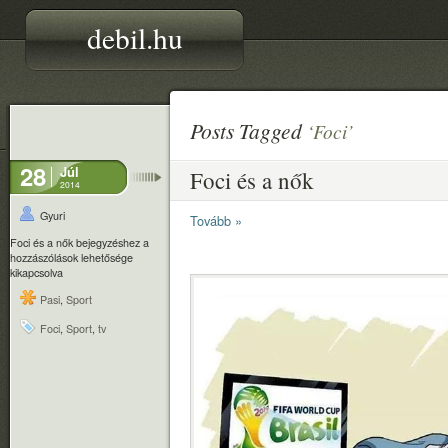
debil.hu
Posts Tagged
‘Foci’
28
Júl
Foci és a nők
2014
Gyuri
Tovább »
Foci és a nők bejegyzéshez
a
hozzászólások lehetősége
kikapcsolva
Pasi
,
Sport
Foci
,
Sport
,
tv