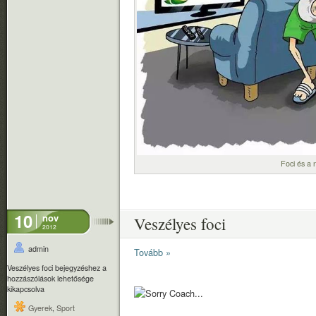
Foci és a 
10
nov
Veszélyes foci
2012
admin
Tovább »
Veszélyes foci bejegyzéshez
a
hozzászólások lehetősége
kikapcsolva
Gyerek
,
Sport