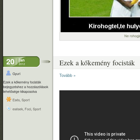
Ne rohogjé
20
jan
Ezek a kőkemény focisták
2012
Gyuri
Tovább »
Ezek a kőkemény focisták
bejegyzéshez
a hozzászólások
lehetősége kikapcsolva
Esés
,
Sport
esések
,
Foci
,
Sport