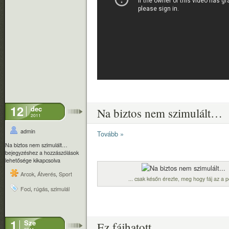
12
dec
Na biztos nem szimulált…
2011
admin
Tovább »
Na biztos nem szimulált…
bejegyzéshez
a hozzászólások
lehetősége kikapcsolva
Arcok
,
Átverés
,
Sport
... csak későn érezte, meg hogy fáj az a 
Foci
,
rúgás
,
szimulál
1
Sze
Ez fájhatott
2011