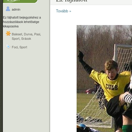
admin
Tovább »
Ez fájhatott bejegyzéshez
a
hozzászólások lehetősége
kikapcsolva
Baleset
,
Durva
,
Pasi
,
Sport
,
Srácok
Foci
,
Sport