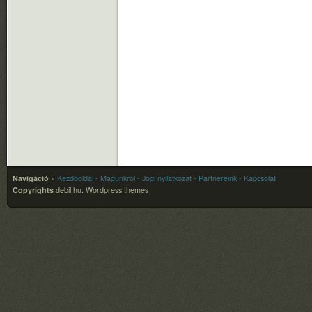
Navigáció
»
Kezdõoldal
- Magunkról
- Jogi nyilatkozat
- Partnereink
- Kapcsolat
Copyrights
debil.hu.
Wordpress themes