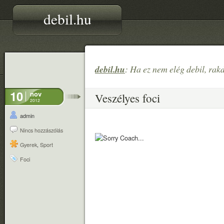
debil.hu
debil.hu
: Ha ez nem elég debil, rak
10
nov
Veszélyes foci
2012
admin
Nincs hozzászólás
Gyerek
,
Sport
Foci