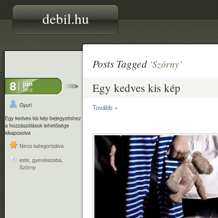
debil.hu
Posts Tagged
‘Szörny’
8
jún
Egy kedves kis kép
2012
Gyuri
Tovább »
Egy kedves kis kép bejegyzéshez
a hozzászólások lehetősége
kikapcsolva
Nincs kategorizálva
este
,
gyerekszoba
,
Szörny