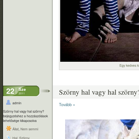
Egy kedves k
22
Sze
Szörny hal vagy hal szörny
2011
admin
Tovább »
Szörny hal vagy hal szörny?
bejegyzéshez
a hozzászólások
lehetősége kikapcsolva
Állat
,
Nem semmi
Hal
,
Szörny