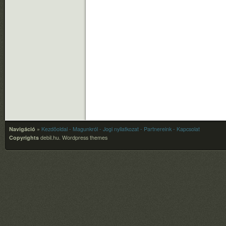
Navigáció
»
Kezdõoldal
- Magunkról
- Jogi nyilatkozat
- Partnereink
- Kapcsolat
Copyrights
debil.hu.
Wordpress themes