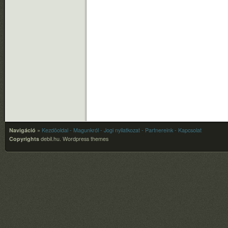
Navigáció
»
Kezdõoldal
- Magunkról
- Jogi nyilatkozat
- Partnereink
- Kapcsolat
Copyrights
debil.hu.
Wordpress themes