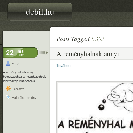
debil.hu
Posts Tagged
‘rája’
22
máj
A reményhalnak annyi
2012
Gyuri
Tovább »
A reményhalnak annyi
bejegyzéshez
a hozzászólások
lehetősége kikapcsolva
Fárasztó
Hal
,
rája
,
remény