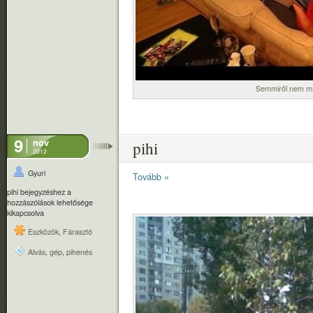
Semmiről nem mar
9
nov
pihi
2012
Gyuri
Tovább »
pihi bejegyzéshez
a
hozzászólások lehetősége
kikapcsolva
Eszközök
,
Fárasztó
Alvás
,
gép
,
pihenés