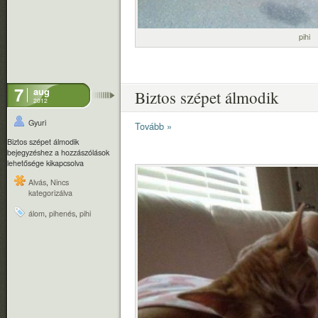
pihi
7
aug
Biztos szépet álmodik
2012
Gyuri
Tovább »
Biztos szépet álmodik
bejegyzéshez
a hozzászólások
lehetősége kikapcsolva
Alvás
,
Nincs
kategorizálva
álom
,
pihenés
,
pihi