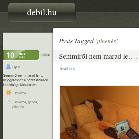
debil.hu
Posts Tagged
‘pihenés’
10
nov
Semmiről nem marad le….
2012
Gyuri
Tovább »
Semmiről nem marad le….
bejegyzéshez
a hozzászólások
lehetősége kikapcsolva
Eszközök
Eszközök
,
gépek
,
pihenés