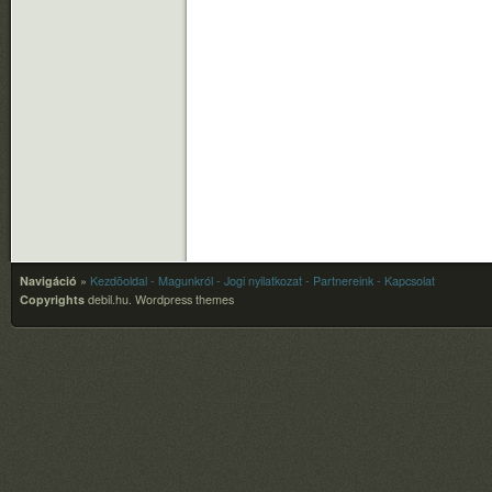
Navigáció
»
Kezdõoldal
- Magunkról
- Jogi nyilatkozat
- Partnereink
- Kapcsolat
Copyrights
debil.hu.
Wordpress themes