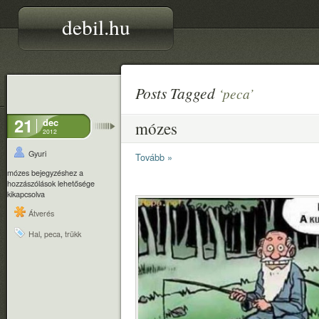
debil.hu
Posts Tagged
‘peca’
21
dec
mózes
2012
Gyuri
Tovább »
mózes bejegyzéshez
a
hozzászólások lehetősége
kikapcsolva
Átverés
Hal
,
peca
,
trükk