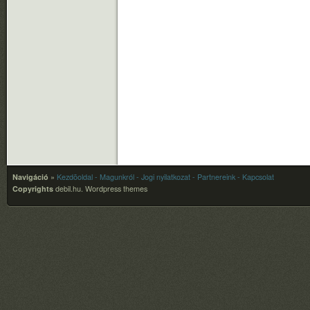
Navigáció
»
Kezdõoldal
- Magunkról
- Jogi nyilatkozat
- Partnereink
- Kapcsolat
Copyrights
debil.hu.
Wordpress themes