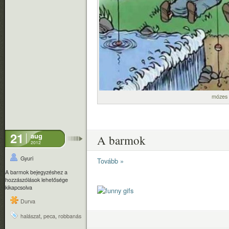
mózes
21
aug
A barmok
2012
Gyuri
Tovább »
A barmok bejegyzéshez
a
hozzászólások lehetősége
kikapcsolva
Durva
halászat
,
peca
,
robbanás