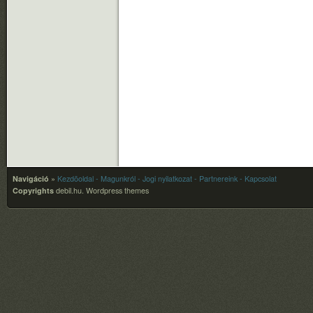
Navigáció
»
Kezdõoldal
- Magunkról
- Jogi nyilatkozat
- Partnereink
- Kapcsolat
Copyrights
debil.hu.
Wordpress themes