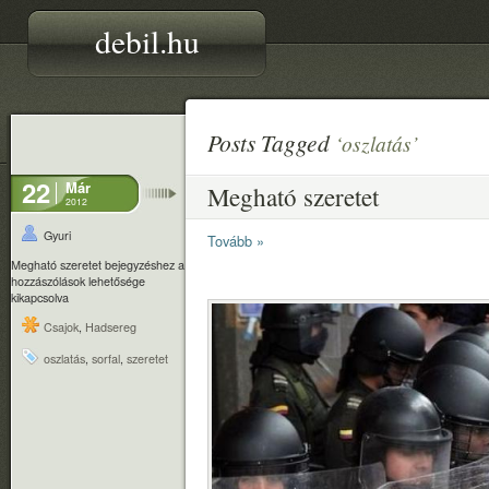
debil.hu
Posts Tagged
‘oszlatás’
22
Már
Megható szeretet
2012
Gyuri
Tovább »
Megható szeretet bejegyzéshez
a
hozzászólások lehetősége
kikapcsolva
Csajok
,
Hadsereg
oszlatás
,
sorfal
,
szeretet