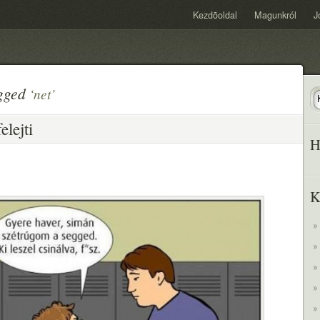
Kezdõoldal
Magunkról
J
agged
‘net’
elejti
H
K