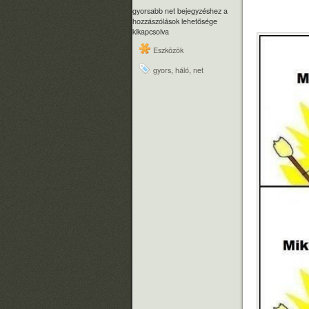
gyorsabb net bejegyzéshez
a
hozzászólások lehetősége
kikapcsolva
Eszközök
gyors
,
háló
,
net