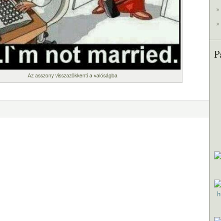
P
Az asszony visszazökkenti a valóságba