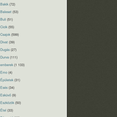
Bakik
(72)
Baleset
(53)
Buli
(51)
Cicik
(55)
Csajok
(599)
Divat
(39)
Dugás
(27)
Durva
(111)
emberek
(1 133)
Emo
(4)
Épületek
(31)
Esés
(34)
Esküvő
(9)
Eszközök
(50)
Étel
(33)