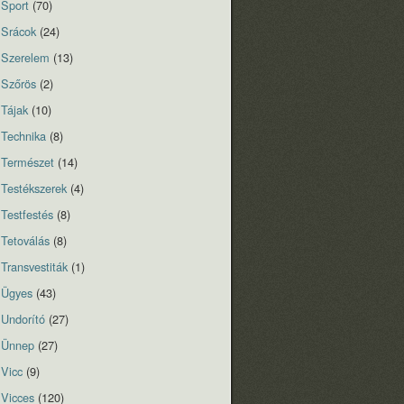
Sport
(70)
Srácok
(24)
Szerelem
(13)
Szőrös
(2)
Tájak
(10)
Technika
(8)
Természet
(14)
Testékszerek
(4)
Testfestés
(8)
Tetoválás
(8)
Transvestiták
(1)
Ügyes
(43)
Undorító
(27)
Ünnep
(27)
Vicc
(9)
Vicces
(120)