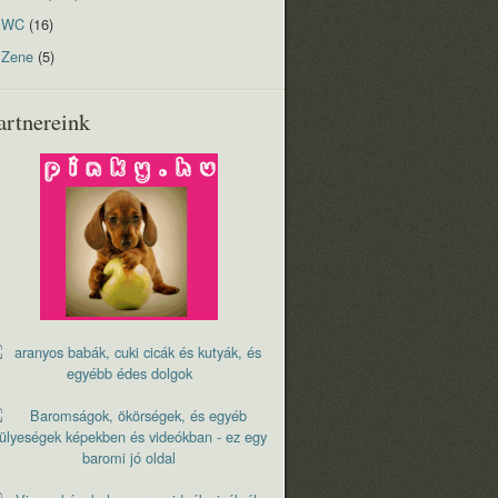
WC
(16)
Zene
(5)
artnereink