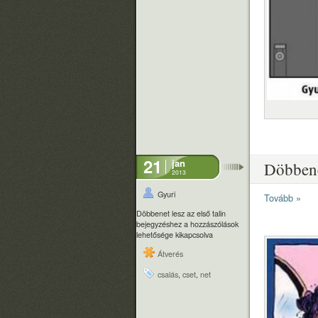
21
jan
Döbbenet
2013
Gyuri
Tovább »
Döbbenet lesz az első talin
bejegyzéshez
a hozzászólások
lehetősége kikapcsolva
Átverés
csalás
,
cset
,
net