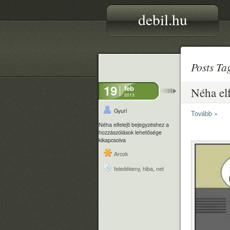
debil.hu
Posts T
19
feb
Néha elf
2013
Gyuri
Tovább »
Néha elfelejti bejegyzéshez
a
hozzászólások lehetősége
kikapcsolva
Arcok
feledékeny
,
hiba
,
net