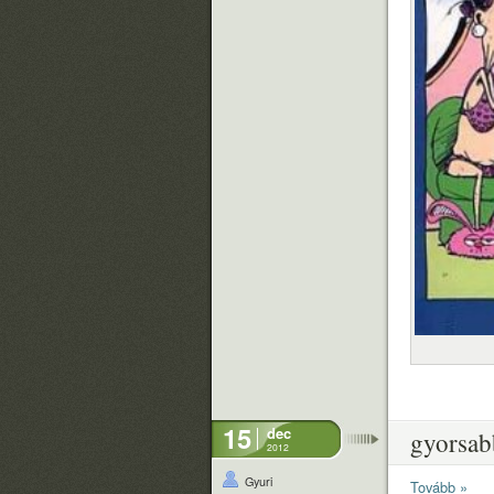
15
dec
gyorsab
2012
Gyuri
Tovább »