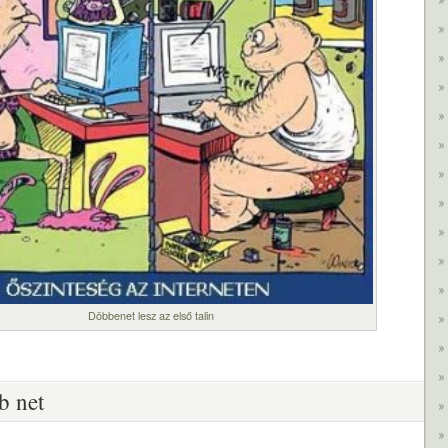
Döbbenet lesz az első talin
b net