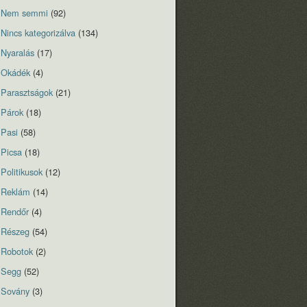
Nem semmi
(92)
Nincs kategorizálva
(134)
Nyaralás
(17)
Okádék
(4)
Parasztságok
(21)
Párok
(18)
Pasi
(58)
Picsa
(18)
Politikusok
(12)
Reklám
(14)
Rendőr
(4)
Részeg
(54)
Robotok
(2)
Segg
(52)
Sovány
(3)