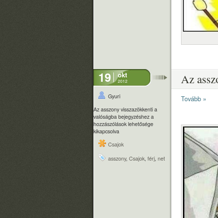
19
okt
Az assz
2012
Gyuri
Tovább »
Az asszony visszazökkenti a
valóságba bejegyzéshez
a
hozzászólások lehetősége
kikapcsolva
Csajok
asszony
,
Csajok
,
férj
,
net