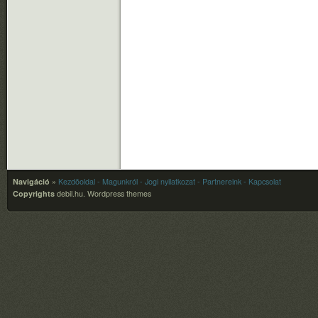
Navigáció
»
Kezdõoldal
- Magunkról
- Jogi nyilatkozat
- Partnereink
- Kapcsolat
Copyrights
debil.hu.
Wordpress themes