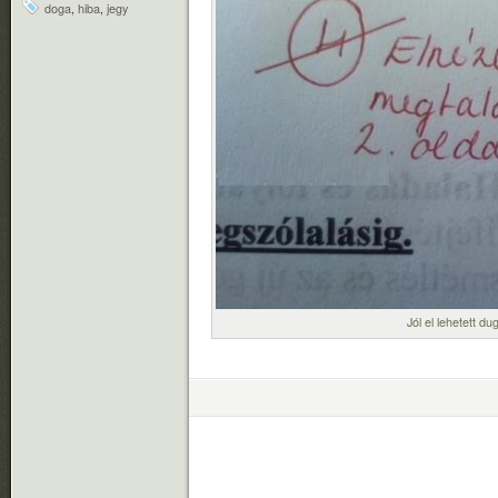
doga
,
hiba
,
jegy
Jól el lehetett du