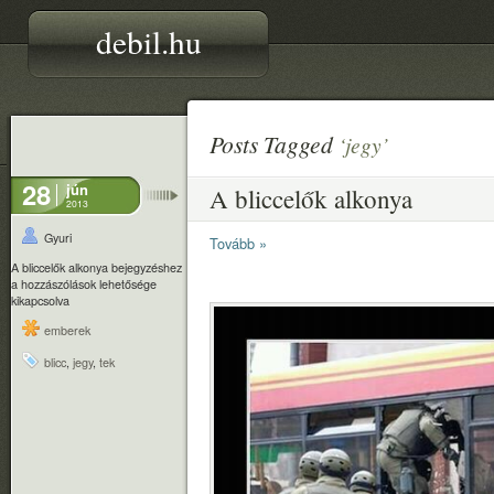
debil.hu
Posts Tagged
‘jegy’
28
jún
A bliccelők alkonya
2013
Gyuri
Tovább »
A bliccelők alkonya bejegyzéshez
a hozzászólások lehetősége
kikapcsolva
emberek
blicc
,
jegy
,
tek