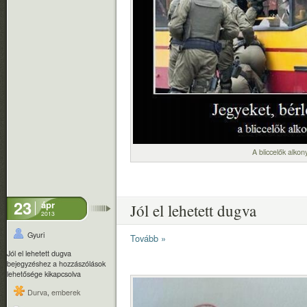
A bliccelők alkon
23
ápr
Jól el lehetett dugva
2013
Gyuri
Tovább »
Jól el lehetett dugva
bejegyzéshez
a hozzászólások
lehetősége kikapcsolva
Durva
,
emberek