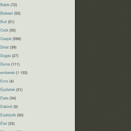
Bakik
(72)
Baleset
(53)
Buli
(51)
Cicik
(55)
Csajok
(599)
Divat
(39)
Dugás
(27)
Durva
(111)
emberek
(1 133)
Emo
(4)
Épületek
(31)
Esés
(34)
Esküvő
(9)
Eszközök
(50)
Étel
(33)