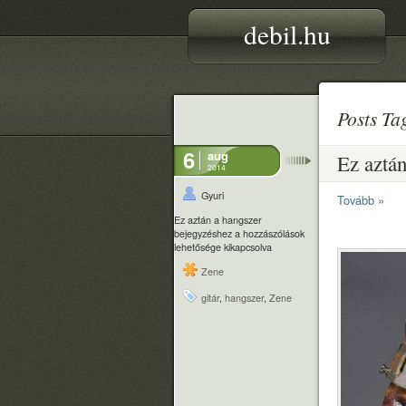
debil.hu
Posts T
6
aug
Ez aztá
2014
Gyuri
Tovább »
Ez aztán a hangszer
bejegyzéshez
a hozzászólások
lehetősége kikapcsolva
Zene
gitár
,
hangszer
,
Zene