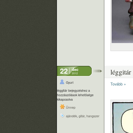
22
dec
léggitár
2012
Gyuri
Tovább »
léggitár bejegyzéshez
a
hozzászólások lehetősége
kikapcsolva
Ünnep
ajándék
,
gitár
,
hangszer