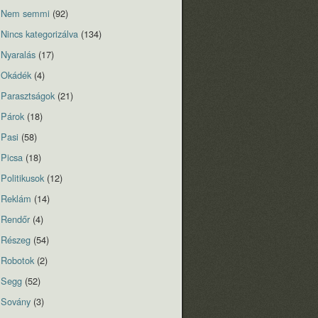
Nem semmi
(92)
Nincs kategorizálva
(134)
Nyaralás
(17)
Okádék
(4)
Parasztságok
(21)
Párok
(18)
Pasi
(58)
Picsa
(18)
Politikusok
(12)
Reklám
(14)
Rendőr
(4)
Részeg
(54)
Robotok
(2)
Segg
(52)
Sovány
(3)