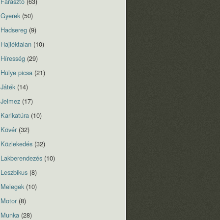
Fárasztó
(63)
Gyerek
(50)
Hadsereg
(9)
Hajléktalan
(10)
Híresség
(29)
Hülye picsa
(21)
Játék
(14)
Jelmez
(17)
Karikatúra
(10)
Kövér
(32)
Közlekedés
(32)
Lakberendezés
(10)
Leszbikus
(8)
Melegek
(10)
Motor
(8)
Munka
(28)