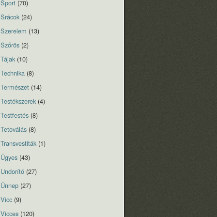
Sport
(70)
Srácok
(24)
Szerelem
(13)
Szőrös
(2)
Tájak
(10)
Technika
(8)
Természet
(14)
Testékszerek
(4)
Testfestés
(8)
Tetoválás
(8)
Transvestiták
(1)
Ügyes
(43)
Undorító
(27)
Ünnep
(27)
Vicc
(9)
Vicces
(120)