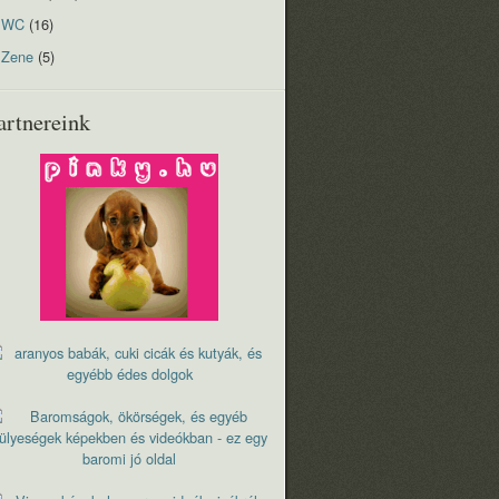
WC
(16)
Zene
(5)
artnereink