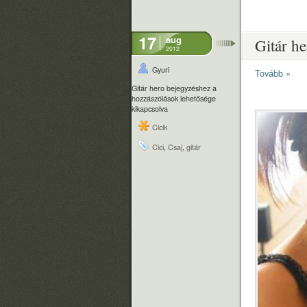
17
aug
Gitár he
2012
Gyuri
Tovább »
Gitár hero bejegyzéshez
a
hozzászólások lehetősége
kikapcsolva
Cicik
Cici
,
Csaj
,
gitár