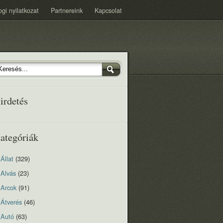
ogi nyilatkozat
Partnereink
Kapcsolat
irdetés
ategóriák
Állat
(329)
Alvás
(23)
Arcok
(91)
Átverés
(46)
Autó
(63)