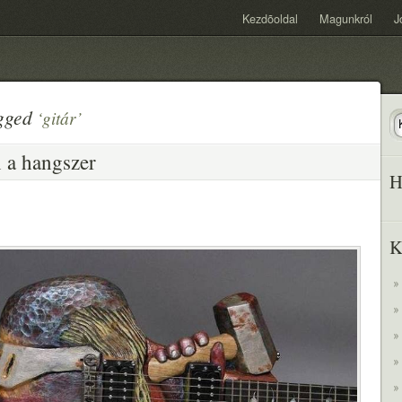
Kezdõoldal
Magunkról
J
agged
‘gitár’
n a hangszer
H
K