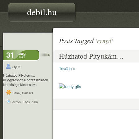
debil.hu
Posts Tagged
‘ernyő’
31
aug
Húzhatod Pityukám…
2012
Gyuri
Tovább »
Húzhatod Pityukám…
bejegyzéshez
a hozzászólások
lehetősége kikapcsolva
Bakik
,
Baleset
ernyő
,
Esés
,
hiba