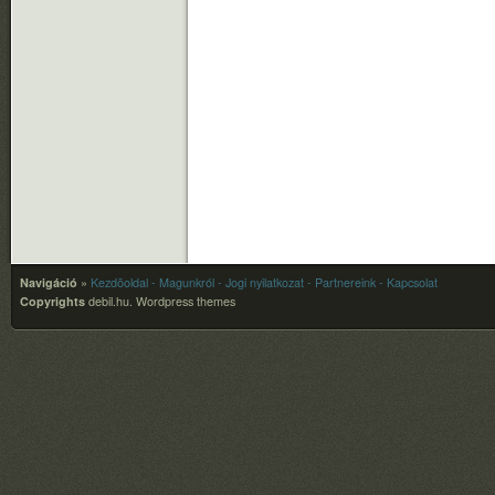
Navigáció
»
Kezdõoldal
- Magunkról
- Jogi nyilatkozat
- Partnereink
- Kapcsolat
Copyrights
debil.hu.
Wordpress themes