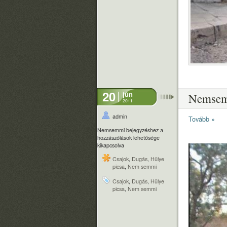
20
jún
Nemse
2011
admin
Tovább »
Nemsemmi bejegyzéshez
a
hozzászólások lehetősége
kikapcsolva
Csajok
,
Dugás
,
Hülye
picsa
,
Nem semmi
Csajok
,
Dugás
,
Hülye
picsa
,
Nem semmi