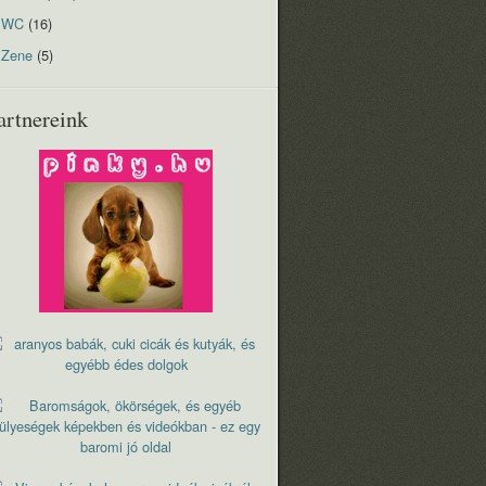
WC
(16)
Zene
(5)
artnereink