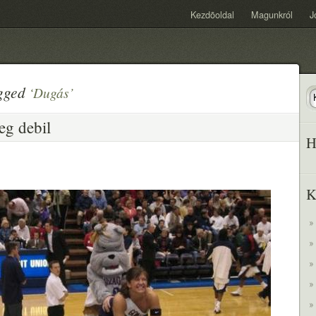
Kezdõoldal
Magunkról
J
agged
‘Dugás’
eg debil
H
K