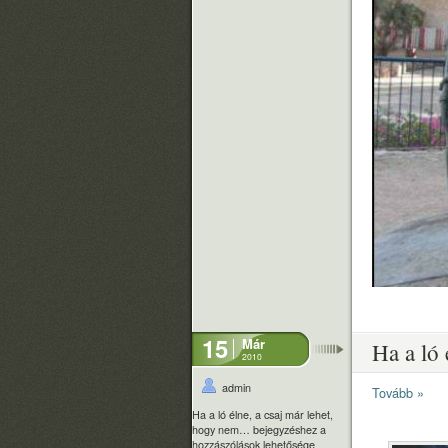
15
Már
Ha a ló
2010
admin
Tovább »
Ha a ló élne, a csaj már lehet,
hogy nem… bejegyzéshez
a
hozzászólások lehetősége