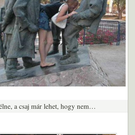
 élne, a csaj már lehet, hogy nem…