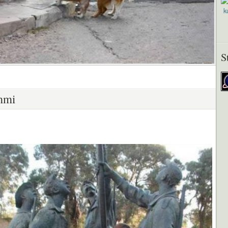
S
mmi