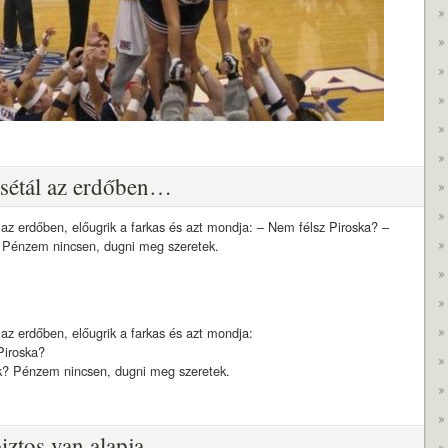
 sétál az erdőben…
 az erdőben, előugrik a farkas és azt mondja: – Nem félsz Piroska? –
? Pénzem nincsen, dugni meg szeretek.
 az erdőben, előugrik a farkas és azt mondja:
Piroska?
ék? Pénzem nincsen, dugni meg szeretek.
iztos van alapja