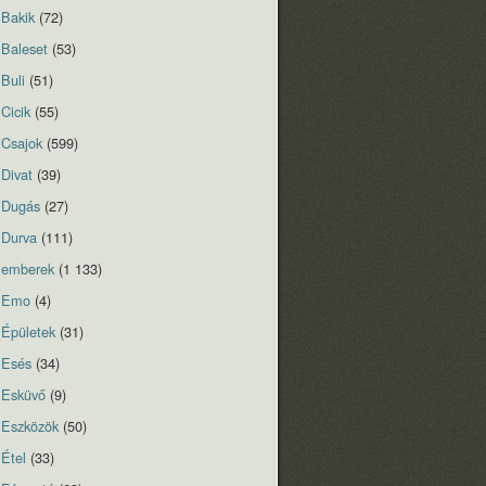
Bakik
(72)
Baleset
(53)
Buli
(51)
Cicik
(55)
Csajok
(599)
Divat
(39)
Dugás
(27)
Durva
(111)
emberek
(1 133)
Emo
(4)
Épületek
(31)
Esés
(34)
Esküvő
(9)
Eszközök
(50)
Étel
(33)