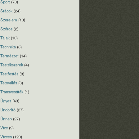
Sport
(70)
Srácok
(24)
Szerelem
(13)
Szőrös
(2)
Tájak
(10)
Technika
(8)
Természet
(14)
Testékszerek
(4)
Testfestés
(8)
Tetoválás
(8)
Transvestiták
(1)
Ügyes
(43)
Undorító
(27)
Ünnep
(27)
Vicc
(9)
Vicces
(120)