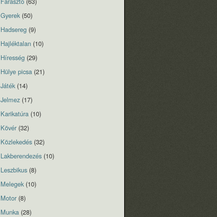
Fárasztó
(63)
Gyerek
(50)
Hadsereg
(9)
Hajléktalan
(10)
Híresség
(29)
Hülye picsa
(21)
Játék
(14)
Jelmez
(17)
Karikatúra
(10)
Kövér
(32)
Közlekedés
(32)
Lakberendezés
(10)
Leszbikus
(8)
Melegek
(10)
Motor
(8)
Munka
(28)