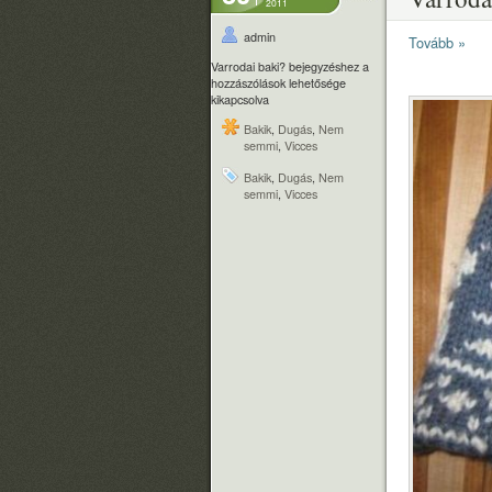
2011
admin
Tovább »
Varrodai baki? bejegyzéshez
a
hozzászólások lehetősége
kikapcsolva
Bakik
,
Dugás
,
Nem
semmi
,
Vicces
Bakik
,
Dugás
,
Nem
semmi
,
Vicces