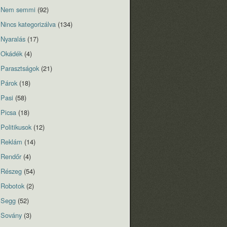
Nem semmi
(92)
Nincs kategorizálva
(134)
Nyaralás
(17)
Okádék
(4)
Parasztságok
(21)
Párok
(18)
Pasi
(58)
Picsa
(18)
Politikusok
(12)
Reklám
(14)
Rendőr
(4)
Részeg
(54)
Robotok
(2)
Segg
(52)
Sovány
(3)