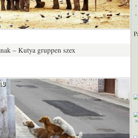
P
nak – Kutya gruppen szex