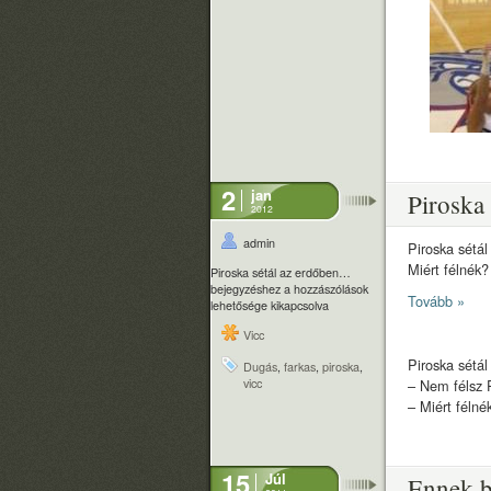
2
jan
Piroska
2012
admin
Piroska sétál
Miért félnék
Piroska sétál az erdőben…
bejegyzéshez
a hozzászólások
Tovább »
lehetősége kikapcsolva
Vicc
Piroska sétál
Dugás
,
farkas
,
piroska
,
vicc
– Nem félsz 
– Miért féln
15
Júl
Ennek b