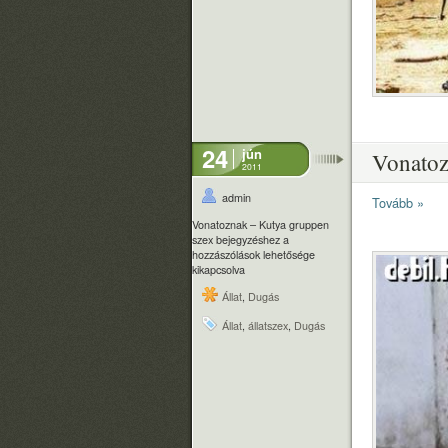
24
jún
Vonatoz
2011
admin
Tovább »
Vonatoznak – Kutya gruppen
szex bejegyzéshez
a
hozzászólások lehetősége
kikapcsolva
Állat
,
Dugás
Állat
,
állatszex
,
Dugás