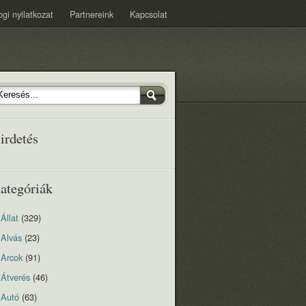
ogi nyilatkozat
Partnereink
Kapcsolat
irdetés
ategóriák
Állat
(329)
Alvás
(23)
Arcok
(91)
Átverés
(46)
Autó
(63)