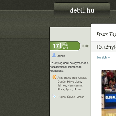
debil.hu
Posts T
17
máj
Ez tényl
2018
admin
Tovább »
Ez tényleg debil bejegyzéshez
a
hozzászólások lehetősége
kikapcsolva
Állat
,
Bakik
,
Buli
,
Csajok
,
Dugás
,
Hülye picsa
,
Jelmez
,
Nem semmi
,
Picsa
,
Sport
,
Ügyes
Dugás
,
Ügyes
,
Vicces