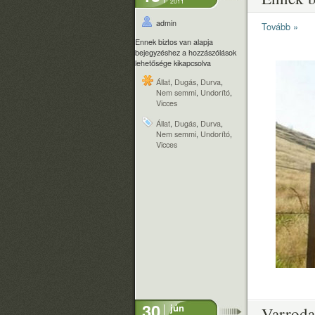
2011
admin
Tovább »
Ennek biztos van alapja
bejegyzéshez
a hozzászólások
lehetősége kikapcsolva
Állat
,
Dugás
,
Durva
,
Nem semmi
,
Undorító
,
Vicces
Állat
,
Dugás
,
Durva
,
Nem semmi
,
Undorító
,
Vicces
30
jún
Varroda