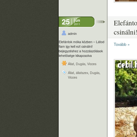
25
jún
Elefánt
2011
csinálni
admin
Elefántok móka közben – Látod
Tovább »
fiam igy kell ezt csinálni!
bejegyzéshez
a hozzászólások
lehetősége kikapcsolva
Állat
,
Dugás
,
Vicces
Állat
,
állatszex
,
Dugás
,
Vicces