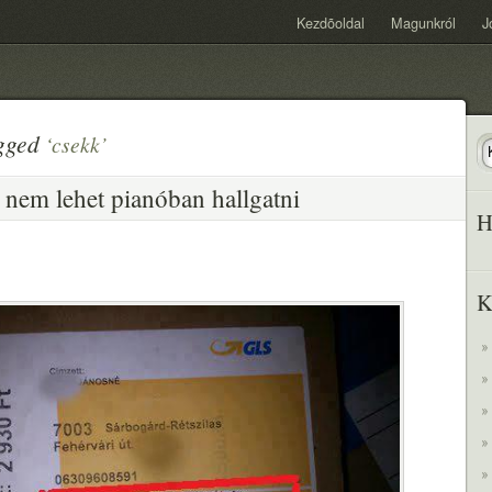
Kezdõoldal
Magunkról
J
agged
‘csekk’
 nem lehet pianóban hallgatni
H
K