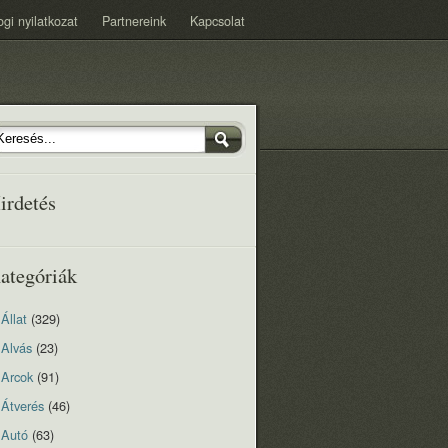
ogi nyilatkozat
Partnereink
Kapcsolat
irdetés
ategóriák
Állat
(329)
Alvás
(23)
Arcok
(91)
Átverés
(46)
Autó
(63)