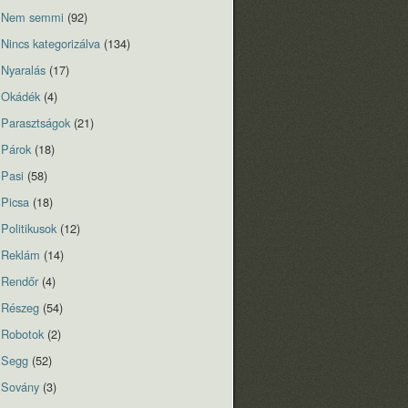
Nem semmi
(92)
Nincs kategorizálva
(134)
Nyaralás
(17)
Okádék
(4)
Parasztságok
(21)
Párok
(18)
Pasi
(58)
Picsa
(18)
Politikusok
(12)
Reklám
(14)
Rendőr
(4)
Részeg
(54)
Robotok
(2)
Segg
(52)
Sovány
(3)