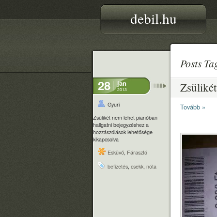
debil.hu
Posts T
28
jan
Zsülikét
2013
Gyuri
Tovább »
Zsülikét nem lehet pianóban
hallgatni bejegyzéshez
a
hozzászólások lehetősége
kikapcsolva
Esküvő
,
Fárasztó
befizetés
,
csekk
,
nóta