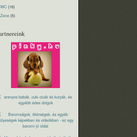
WC
(16)
Zene
(5)
artnereink