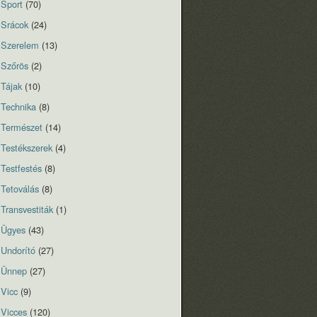
Sport
(70)
Srácok
(24)
Szerelem
(13)
Szőrös
(2)
Tájak
(10)
Technika
(8)
Természet
(14)
Testékszerek
(4)
Testfestés
(8)
Tetoválás
(8)
Transvestiták
(1)
Ügyes
(43)
Undorító
(27)
Ünnep
(27)
Vicc
(9)
Vicces
(120)