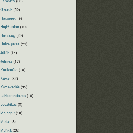
Fárasztó
(63)
Gyerek
(50)
Hadsereg
(9)
Hajléktalan
(10)
Híresség
(29)
Hülye picsa
(21)
Játék
(14)
Jelmez
(17)
Karikatúra
(10)
Kövér
(32)
Közlekedés
(32)
Lakberendezés
(10)
Leszbikus
(8)
Melegek
(10)
Motor
(8)
Munka
(28)