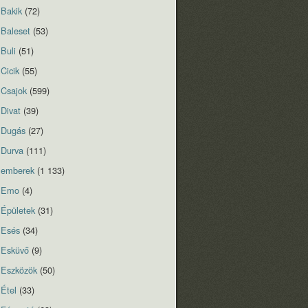
Bakik
(72)
Baleset
(53)
Buli
(51)
Cicik
(55)
Csajok
(599)
Divat
(39)
Dugás
(27)
Durva
(111)
emberek
(1 133)
Emo
(4)
Épületek
(31)
Esés
(34)
Esküvő
(9)
Eszközök
(50)
Étel
(33)