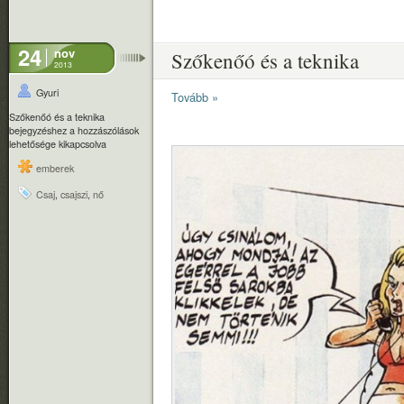
24
nov
Szőkenőó és a teknika
2013
Gyuri
Tovább »
Szőkenőó és a teknika
bejegyzéshez
a hozzászólások
lehetősége kikapcsolva
emberek
Csaj
,
csajszi
,
nő