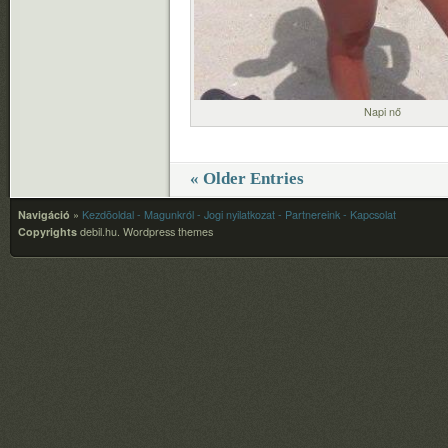
Napi nő
« Older Entries
Navigáció
»
Kezdõoldal
- Magunkról
- Jogi nyilatkozat
- Partnereink
- Kapcsolat
Copyrights
debil.hu.
Wordpress themes