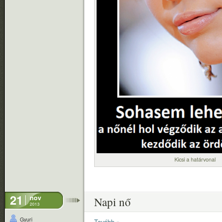
Kicsi a határvonal
21
nov
Napi nő
2013
Gyuri
Tovább »