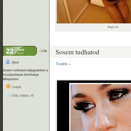
Napi nő
22
nov
Sosem tudhatod
2013
Gyuri
Tovább »
Sosem tudhatod bejegyzéshez
a
hozzászólások lehetősége
kikapcsolva
Csajok
Csaj
,
csajszi
,
nő