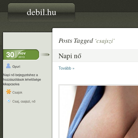
debil.hu
Posts Tagged
‘csajszi’
30
nov
Napi nő
2013
Gyuri
Tovább »
Napi nő bejegyzéshez
a
hozzászólások lehetősége
kikapcsolva
Csajok
Csaj
,
csajszi
,
nő