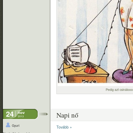
Pedig azt csináloo
24
nov
Napi nő
2013
Gyuri
Tovább »