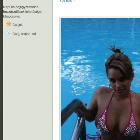
Napi nő bejegyzéshez
a
hozzászólások lehetősége
kikapcsolva
Csajok
Csaj
,
csajszi
,
nő