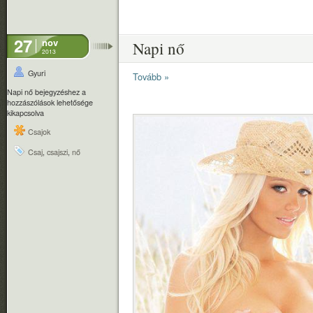
27
nov
Napi nő
2013
Gyuri
Tovább »
Napi nő bejegyzéshez
a
hozzászólások lehetősége
kikapcsolva
Csajok
Csaj
,
csajszi
,
nő