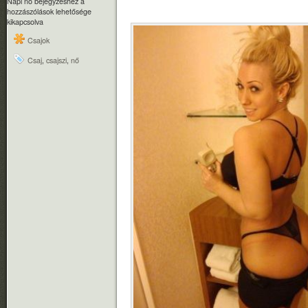
Napi nő bejegyzéshez
a
hozzászólások lehetősége
kikapcsolva
Csajok
Csaj
,
csajszi
,
nő