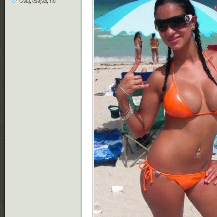
Csaj
,
csajszi
,
nő