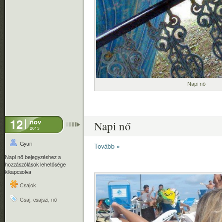
Napi nő
12
nov
Napi nő
2013
Gyuri
Tovább »
Napi nő bejegyzéshez
a
hozzászólások lehetősége
kikapcsolva
Csajok
Csaj
,
csajszi
,
nő