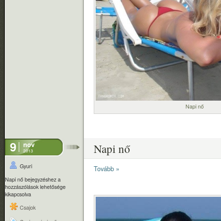
Napi nő
9
nov
Napi nő
2013
Gyuri
Tovább »
Napi nő bejegyzéshez
a
hozzászólások lehetősége
kikapcsolva
Csajok