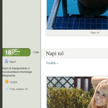
Napi nő
18
nov
Napi nő
2013
Gyuri
Tovább »
Napi nő bejegyzéshez
a
hozzászólások lehetősége
kikapcsolva
Csajok
Csaj
,
csajszi
,
nő