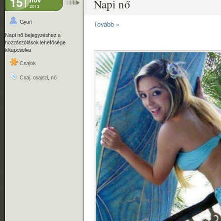
15
Napi nő
2013
Gyuri
Tovább »
Napi nő bejegyzéshez
a
hozzászólások lehetősége
kikapcsolva
Csajok
Csaj
,
csajszi
,
nő