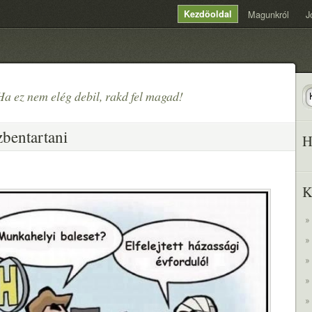
Kezdõoldal
Magunkról
J
Ha ez nem elég debil, rakd fel magad!
zbentartani
H
K