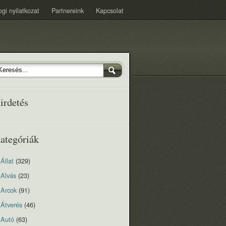
ogi nyilatkozat
Partnereink
Kapcsolat
irdetés
ategóriák
Állat
(329)
Alvás
(23)
Arcok
(91)
Átverés
(46)
Autó
(63)