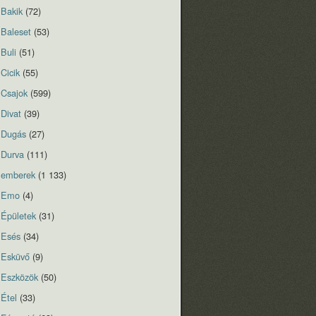
Bakik
(72)
Baleset
(53)
Buli
(51)
Cicik
(55)
Csajok
(599)
Divat
(39)
Dugás
(27)
Durva
(111)
emberek
(1 133)
Emo
(4)
Épületek
(31)
Esés
(34)
Esküvő
(9)
Eszközök
(50)
Étel
(33)