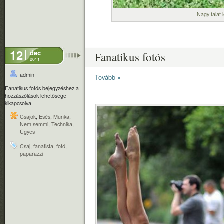
Nagy falat l
12
dec
Fanatikus fotós
2011
admin
Tovább »
Fanatikus fotós bejegyzéshez
a
hozzászólások lehetősége
kikapcsolva
Csajok
,
Esés
,
Munka
,
Nem semmi
,
Technika
,
Ügyes
Csaj
,
fanatista
,
fotó
,
paparazzi