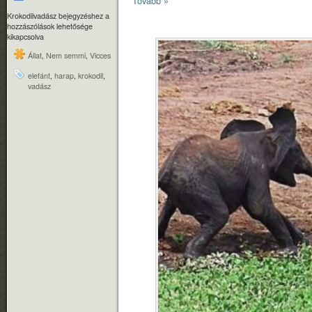
Tovább »
Krokodilvadász bejegyzéshez
a
hozzászólások lehetősége
kikapcsolva
Állat
,
Nem semmi
,
Vicces
elefánt
,
harap
,
krokodil
,
vadász