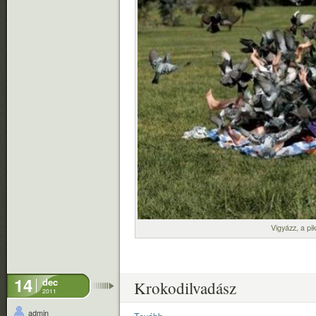
Vigyázz, a pik
14
dec
Krokodilvadász
2011
admin