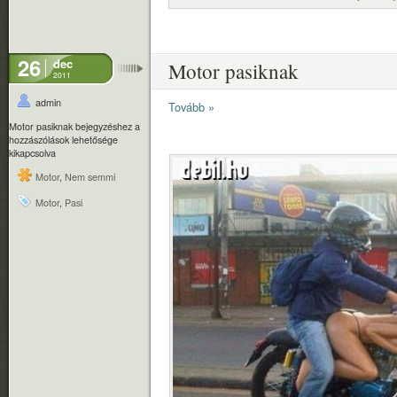
26
dec
Motor pasiknak
2011
admin
Tovább »
Motor pasiknak bejegyzéshez
a
hozzászólások lehetősége
kikapcsolva
Motor
,
Nem semmi
Motor
,
Pasi