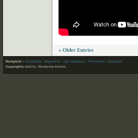
« Older Entries
Navigáció
»
Kezdõoldal
- Magunkról
- Jogi nyilatkozat
- Partnereink
- Kapcsolat
Copyrights
debil.hu.
Wordpress themes