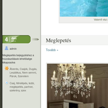
Valamit visz 
4
dec
Meglepetés
2011
admin
Tovább »
Meglepetés bejegyzéshez
a
hozzászólások lehetősége
kikapcsolva
Átverés
,
Csajok
,
Dugás
,
Leszbikus
,
Nem semmi
,
Párok
,
Szerelem
Csaj
,
félrelépés
,
lezbi
,
meglepetés
,
partner
,
szekrény
,
szex