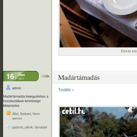
Előírás szer
16
dec
Madártámadás
2011
admin
Tovább »
Madártámadás bejegyzéshez
a
hozzászólások lehetősége
kikapcsolva
Állat
,
Baleset
,
Nem
semmi
galamb
,
piknik
,
támadás