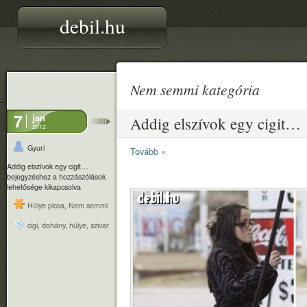
debil.hu
Nem semmi kategória
7
jan
Addig elszívok egy cigit…
2012
Gyuri
Tovább »
Addig elszívok egy cigit…
bejegyzéshez
a hozzászólások
lehetősége kikapcsolva
Hülye picsa
,
Nem semmi
cigi
,
dohány
,
hülye
,
szivar