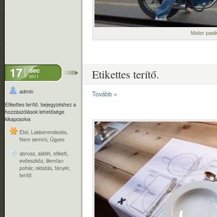
Motor pasi
17
dec
Etikettes terítő.
2011
admin
Tovább »
Etikettes terítő. bejegyzéshez
a
hozzászólások lehetősége
kikapcsolva
Étel
,
Lakberendezés
,
Nem semmi
,
Ügyes
abrosz
,
alátét
,
etikett
,
evőeszköz
,
illemtan
pohár
,
oktatás
,
tányér
,
terítő