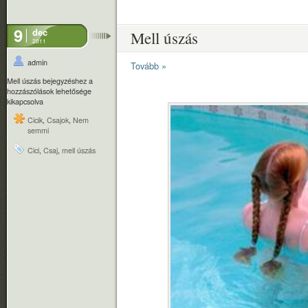
9
dec
Mell úszás
2011
admin
Tovább »
Mell úszás bejegyzéshez
a
hozzászólások lehetősége
kikapcsolva
Cicik
,
Csajok
,
Nem
semmi
Cici
,
Csaj
,
mell úszás