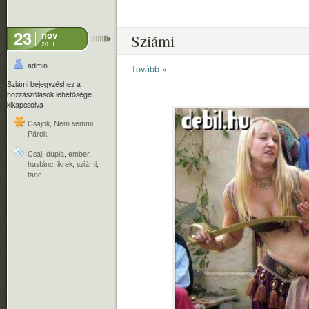
23
nov
Sziámi
2011
admin
Tovább »
Sziámi bejegyzéshez
a
hozzászólások lehetősége
kikapcsolva
Csajok
,
Nem semmi
,
Párok
Csaj
,
dupla
,
ember
,
hastánc
,
ikrek
,
sziámi
,
tánc