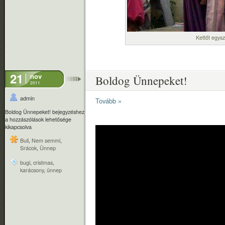
Kettőt egysz
21
nov
Boldog Ünnepeket!
2011
admin
Tovább »
Boldog Ünnepeket! bejegyzéshez
a hozzászólások lehetősége
kikapcsolva
Buli
,
Nem semmi
,
Srácok
,
Ünnep
bugi
,
cristmas
,
karácsony
,
ünnep