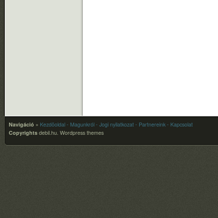
Navigáció
»
Kezdõoldal
- Magunkról
- Jogi nyilatkozat
- Partnereink
- Kapcsolat
Copyrights
debil.hu.
Wordpress themes