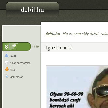
debil.hu
debil.hu
: Ha ez nem elég debil, rak
8
feb
Igazi macsó
2016
Gyuri
Nincs hozzászólás
Arcok
Igazi macsó