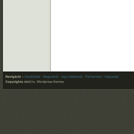
Navigáció
»
Kezdõoldal
- Magunkról
- Jogi nyilatkozat
- Partnereink
- Kapcsolat
Copyrights
debil.hu.
Wordpress themes