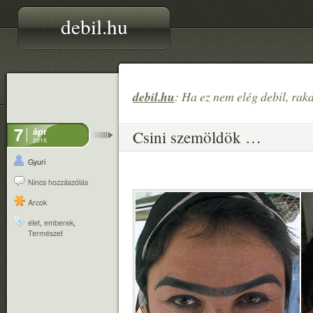
debil.hu
debil.hu
: Ha ez nem elég debil, rak
7
ápr
Csini szemöldök …
2015
Gyuri
Nincs hozzászólás
Arcok
élet
,
emberek
,
Természet