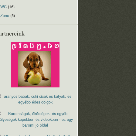
WC
(16)
Zene
(5)
artnereink