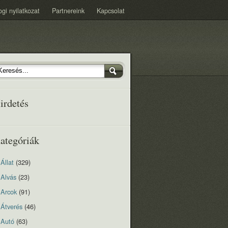
ogi nyilatkozat
Partnereink
Kapcsolat
irdetés
ategóriák
Állat
(329)
Alvás
(23)
Arcok
(91)
Átverés
(46)
Autó
(63)