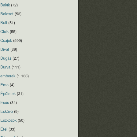
Bakik
(72)
Baleset
(53)
Buli
(51)
Cicik
(55)
Csajok
(599)
Divat
(39)
Dugás
(27)
Durva
(111)
emberek
(1 133)
Emo
(4)
Épületek
(31)
Esés
(34)
Esküvő
(9)
Eszközök
(50)
Étel
(33)