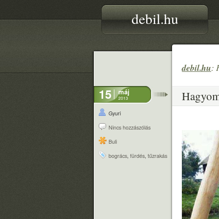
debil.hu
debil.hu
: 
15
máj
Hagyom
2013
Gyuri
Nincs hozzászólás
Buli
bogrács
,
fürdés
,
tűzrakás