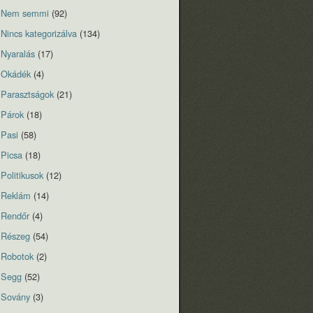
Nem semmi
(92)
Nincs kategorizálva
(134)
Nyaralás
(17)
Okádék
(4)
Parasztságok
(21)
Párok
(18)
Pasi
(58)
Picsa
(18)
Politikusok
(12)
Reklám
(14)
Rendőr
(4)
Részeg
(54)
Robotok
(2)
Segg
(52)
Sovány
(3)