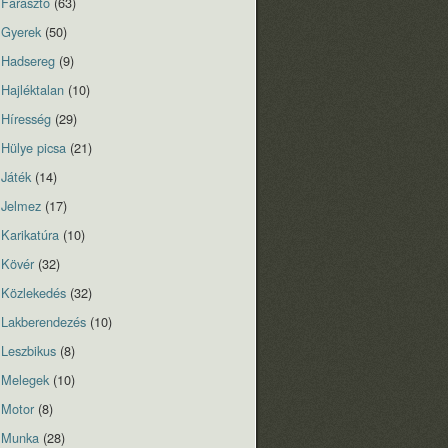
Fárasztó
(63)
Gyerek
(50)
Hadsereg
(9)
Hajléktalan
(10)
Híresség
(29)
Hülye picsa
(21)
Játék
(14)
Jelmez
(17)
Karikatúra
(10)
Kövér
(32)
Közlekedés
(32)
Lakberendezés
(10)
Leszbikus
(8)
Melegek
(10)
Motor
(8)
Munka
(28)