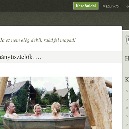
Kezdõoldal
Magunkról
J
Ha ez nem elég debil, rakd fel magad!
ánytisztelők….
H
K