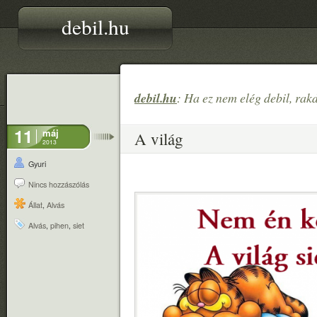
debil.hu
debil.hu
: Ha ez nem elég debil, rak
11
máj
A világ
2013
Gyuri
Nincs hozzászólás
Állat
,
Alvás
Alvás
,
pihen
,
siet