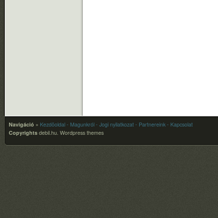
Navigáció
»
Kezdõoldal
- Magunkról
- Jogi nyilatkozat
- Partnereink
- Kapcsolat
Copyrights
debil.hu.
Wordpress themes