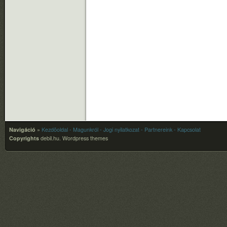
Navigáció
»
Kezdõoldal
- Magunkról
- Jogi nyilatkozat
- Partnereink
- Kapcsolat
Copyrights
debil.hu.
Wordpress themes