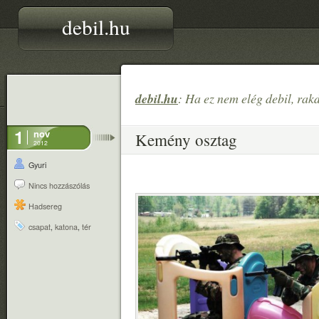
debil.hu
debil.hu
: Ha ez nem elég debil, rak
1
nov
Kemény osztag
2012
Gyuri
Nincs hozzászólás
Hadsereg
csapat
,
katona
,
tér