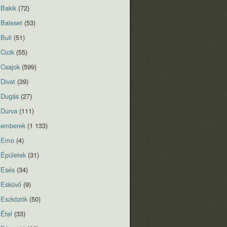
Bakik
(72)
Baleset
(53)
Buli
(51)
Cicik
(55)
Csajok
(599)
Divat
(39)
Dugás
(27)
Durva
(111)
emberek
(1 133)
Emo
(4)
Épületek
(31)
Esés
(34)
Esküvő
(9)
Eszközök
(50)
Étel
(33)