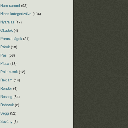
Nem semmi
(92)
Nincs kategorizálva
(134)
Nyaralás
(17)
Okádék
(4)
Parasztságok
(21)
Párok
(18)
Pasi
(58)
Picsa
(18)
Politikusok
(12)
Reklám
(14)
Rendőr
(4)
Részeg
(54)
Robotok
(2)
Segg
(52)
Sovány
(3)