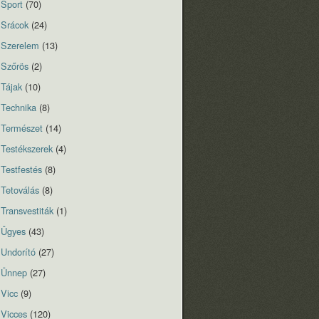
Sport
(70)
Srácok
(24)
Szerelem
(13)
Szőrös
(2)
Tájak
(10)
Technika
(8)
Természet
(14)
Testékszerek
(4)
Testfestés
(8)
Tetoválás
(8)
Transvestiták
(1)
Ügyes
(43)
Undorító
(27)
Ünnep
(27)
Vicc
(9)
Vicces
(120)