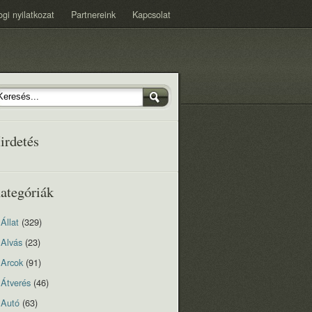
ogi nyilatkozat
Partnereink
Kapcsolat
irdetés
ategóriák
Állat
(329)
Alvás
(23)
Arcok
(91)
Átverés
(46)
Autó
(63)