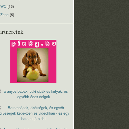
WC
(16)
Zene
(5)
artnereink