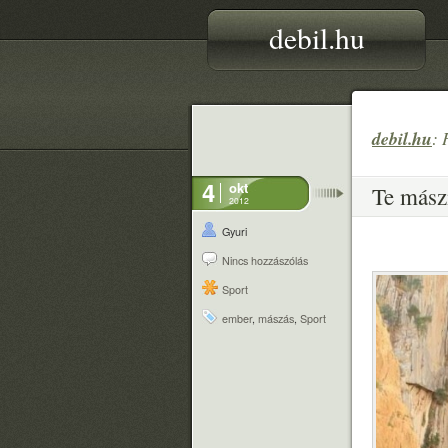
debil.hu
debil.hu
: 
4
okt
Te mászn
2012
Gyuri
Nincs hozzászólás
Sport
ember
,
mászás
,
Sport