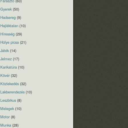
Fárasztó
(63)
Gyerek
(50)
Hadsereg
(9)
Hajléktalan
(10)
Híresség
(29)
Hülye picsa
(21)
Játék
(14)
Jelmez
(17)
Karikatúra
(10)
Kövér
(32)
Közlekedés
(32)
Lakberendezés
(10)
Leszbikus
(8)
Melegek
(10)
Motor
(8)
Munka
(28)