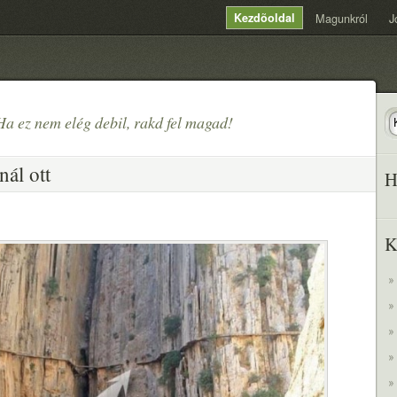
Kezdõoldal
Magunkról
J
Ha ez nem elég debil, rakd fel magad!
ál ott
H
K