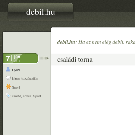
debil.hu
debil.hu
: Ha ez nem elég debil, rak
7
jún
családi torna
2012
Gyuri
Nincs hozzászólás
Sport
család
,
edzés
,
Sport