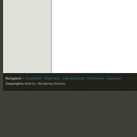
Navigáció
»
Kezdõoldal
- Magunkról
- Jogi nyilatkozat
- Partnereink
- Kapcsolat
Copyrights
debil.hu.
Wordpress themes