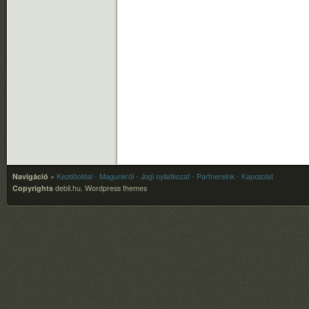
Navigáció
»
Kezdõoldal
- Magunkról
- Jogi nyilatkozat
- Partnereink
- Kapcsolat
Copyrights
debil.hu.
Wordpress themes