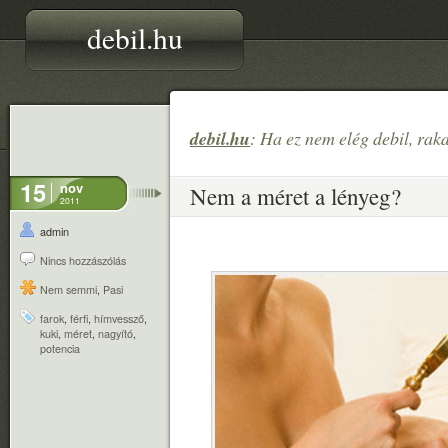
debil.hu
debil.hu
: Ha ez nem elég debil, rak
15
nov
Nem a méret a lényeg?
2011
admin
Nincs hozzászólás
Nem semmi
,
Pasi
farok
,
férfi
,
hímvessző
,
kuki
,
méret
,
nagyító
,
potencia