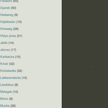
Fárasztó
(63)
Gyerek
(50)
Hadsereg
(9)
Hajléktalan
(10)
Híresség
(29)
Hülye picsa
(21)
Játék
(14)
Jelmez
(17)
Karikatúra
(10)
Kövér
(32)
Közlekedés
(32)
Lakberendezés
(10)
Leszbikus
(8)
Melegek
(10)
Motor
(8)
Munka
(28)