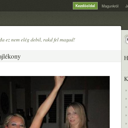
Kezdõoldal
Magunkról
J
Ha ez nem elég debil, rakd fel magad!
ajlékony
H
K