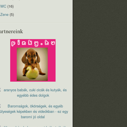
WC
(16)
Zene
(5)
artnereink