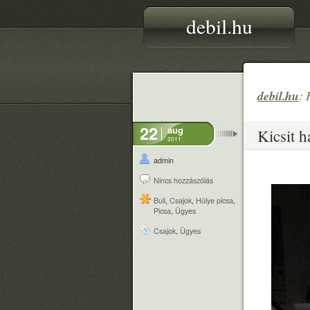
debil.hu
debil.hu
: 
22
aug
Kicsit h
2011
admin
Nincs hozzászólás
Buli
,
Csajok
,
Hülye picsa
,
Picsa
,
Ügyes
Csajok
,
Ügyes