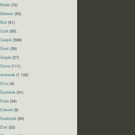
Bakik
(72)
Baleset
(53)
Buli
(51)
Cicik
(55)
Csajok
(599)
Divat
(39)
Dugás
(27)
Durva
(111)
emberek
(1 133)
Emo
(4)
Épületek
(31)
Esés
(34)
Esküvő
(9)
Eszközök
(50)
Étel
(33)