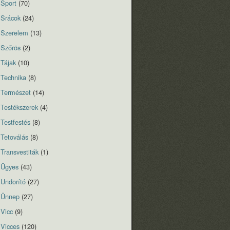
Sport
(70)
Srácok
(24)
Szerelem
(13)
Szőrös
(2)
Tájak
(10)
Technika
(8)
Természet
(14)
Testékszerek
(4)
Testfestés
(8)
Tetoválás
(8)
Transvestiták
(1)
Ügyes
(43)
Undorító
(27)
Ünnep
(27)
Vicc
(9)
Vicces
(120)