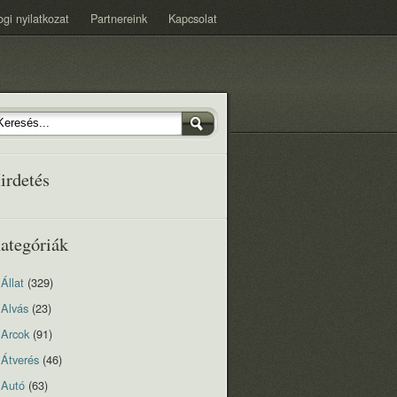
ogi nyilatkozat
Partnereink
Kapcsolat
irdetés
ategóriák
Állat
(329)
Alvás
(23)
Arcok
(91)
Átverés
(46)
Autó
(63)