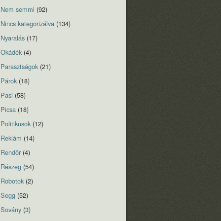
Nem semmi
(92)
Nincs kategorizálva
(134)
Nyaralás
(17)
Okádék
(4)
Parasztságok
(21)
Párok
(18)
Pasi
(58)
Picsa
(18)
Politikusok
(12)
Reklám
(14)
Rendőr
(4)
Részeg
(54)
Robotok
(2)
Segg
(52)
Sovány
(3)