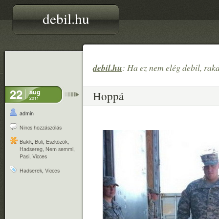
debil.hu
debil.hu
: Ha ez nem elég debil, rak
22
aug
Hoppá
2011
admin
Nincs hozzászólás
Bakik
,
Buli
,
Eszközök
,
Hadsereg
,
Nem semmi
,
Pasi
,
Vicces
Hadserek
,
Vicces