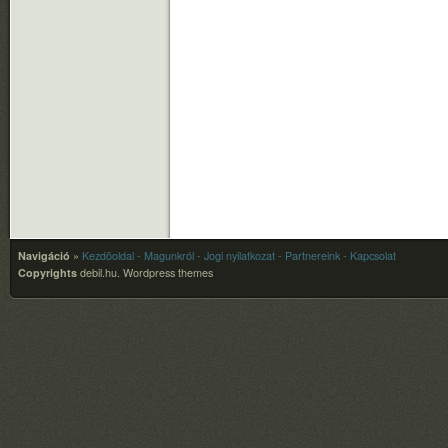
Navigáció
»
Kezdõoldal
- Magunkról
- Jogi nyilatkozat
- Partnereink
- Kapcsolat
Copyrights
debil.hu.
Wordpress themes