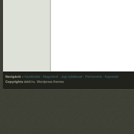
Navigáció
»
Kezdõoldal
- Magunkról
- Jogi nyilatkozat
- Partnereink
- Kapcsolat
Copyrights
debil.hu.
Wordpress themes