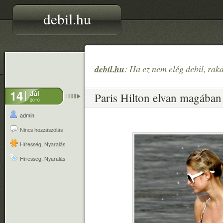
debil.hu
debil.hu
: Ha ez nem elég debil, rak
14
Júl
Paris Hilton elvan magában
2010
admin
Nincs hozzászólás
Híresség
,
Nyaralás
Híresség
,
Nyaralás