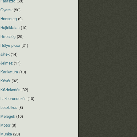
Fárasztó
(63)
Gyerek
(50)
Hadsereg
(9)
Hajléktalan
(10)
Híresség
(29)
Hülye picsa
(21)
Játék
(14)
Jelmez
(17)
Karikatúra
(10)
Kövér
(32)
Közlekedés
(32)
Lakberendezés
(10)
Leszbikus
(8)
Melegek
(10)
Motor
(8)
Munka
(28)