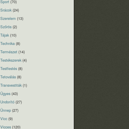
Sport
(70)
Srácok
(24)
Szerelem
(13)
Szőrös
(2)
Tájak
(10)
Technika
(8)
Természet
(14)
Testékszerek
(4)
Testfestés
(8)
Tetoválás
(8)
Transvestiták
(1)
Ügyes
(43)
Undorító
(27)
Ünnep
(27)
Vicc
(9)
Vicces
(120)