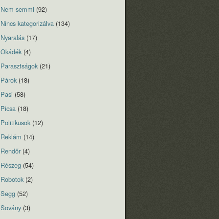
Nem semmi
(92)
Nincs kategorizálva
(134)
Nyaralás
(17)
Okádék
(4)
Parasztságok
(21)
Párok
(18)
Pasi
(58)
Picsa
(18)
Politikusok
(12)
Reklám
(14)
Rendőr
(4)
Részeg
(54)
Robotok
(2)
Segg
(52)
Sovány
(3)