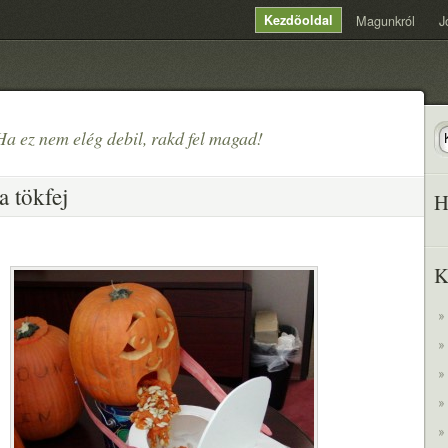
Kezdõoldal
Magunkról
J
Ha ez nem elég debil, rakd fel magad!
a tökfej
H
K