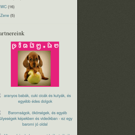
WC
(16)
Zene
(5)
artnereink