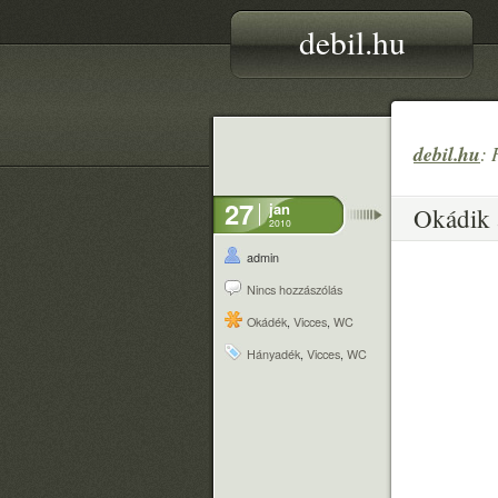
debil.hu
debil.hu
: 
27
jan
Okádik 
2010
admin
Nincs hozzászólás
Okádék
,
Vicces
,
WC
Hányadék
,
Vicces
,
WC