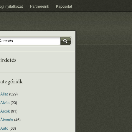
ogi nyilatkozat
Partnereink
Kapcsolat
irdetés
ategóriák
Állat
(329)
Alvás
(23)
Arcok
(91)
Átverés
(46)
Autó
(63)