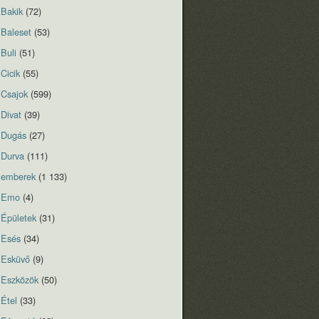
Bakik
(72)
Baleset
(53)
Buli
(51)
Cicik
(55)
Csajok
(599)
Divat
(39)
Dugás
(27)
Durva
(111)
emberek
(1 133)
Emo
(4)
Épületek
(31)
Esés
(34)
Esküvő
(9)
Eszközök
(50)
Étel
(33)